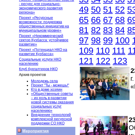
- ресурс для социально-
49
50
51
52
5
экономического развития
региона»
65
66
67
68
6
Проект «Ресурсные
возможности: поддержка
общественных инициатив на
81
82
83
84
8
муниципальном уровне»
Проект «Некоммерческий
97
98
99
100
сектор Кузбасса: устойчивое
развитие»
109
110
111
1
Проект «Потенциал НКО на
развитие Кузбасса»
121
122
123
Социальные услуги НКО
населению
Клуб бухгалтеров НКО
2
Архив проектов
г
Молодежь села
«
Проект "Ты - можешь!"
Кто в доме хозяин
«Общественные советы
– их роль в развитии
новой системы оказания
социальных услуг
населению»
Внедрение технологий
2
комплексной ресурсной
поддержки СО НКО
О
Мероприятия