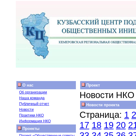
О нас
Проект
Новости НКО
Об организации
Наша команда
Публичный отчет
Новости проекта
Новости
Страница:
1
Практики НКО
Информация НКО
17
18
19
20
2
Проекты
33
34
35
36
3
Проект «Общественные советы