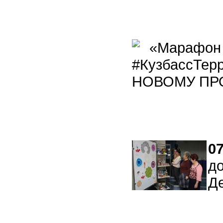
«Марафон 
#КузбассТер
НОВОМУ ПР
07
д
Д