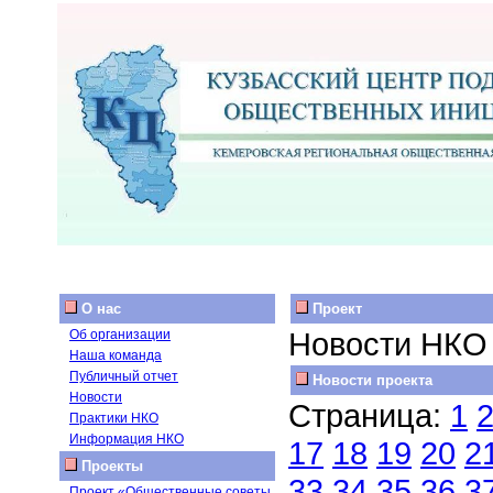
О нас
Проект
Новости НКО
Об организации
Наша команда
Публичный отчет
Новости проекта
Новости
Страница:
1
Практики НКО
Информация НКО
17
18
19
20
2
Проекты
33
34
35
36
3
Проект «Общественные советы