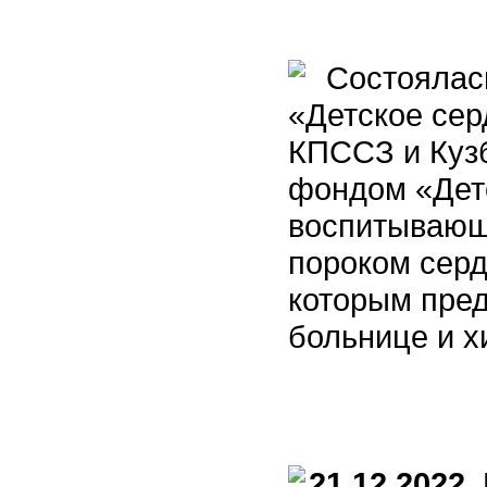
Состоялась
«Детское сер
КПССЗ и Куз
фондом «Детс
воспитывающ
пороком серд
которым пред
больнице и х
21.12.2022
П