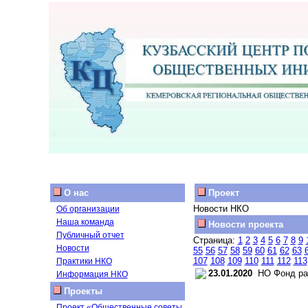
О нас
Проект
Новости НКО
Об организации
Наша команда
Новости проекта
Публичный отчет
Страница:
1
2
3
4
5
6
7
8
9
Новости
55
56
57
58
59
60
61
62
63
107
108
109
110
111
112
113
Практики НКО
23.01.2020
НО Фонд раз
Информация НКО
Проекты
Проект «Общественные советы