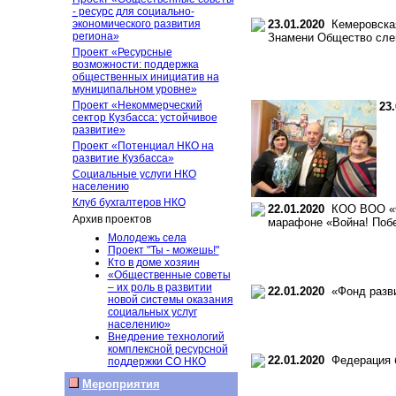
- ресурс для социально-
экономического развития
23.01.2020
Кемеровская
региона»
Знамени Общество слеп
Проект «Ресурсные
возможности: поддержка
общественных инициатив на
муниципальном уровне»
Проект «Некоммерческий
23.
сектор Кузбасса: устойчивое
развитие»
Проект «Потенциал НКО на
развитие Кузбасса»
Социальные услуги НКО
населению
Клуб бухгалтеров НКО
22.01.2020
КОО ВОО «Со
Архив проектов
марафоне «Война! Побе
Молодежь села
Проект "Ты - можешь!"
Кто в доме хозяин
«Общественные советы
– их роль в развитии
22.01.2020
«Фонд разви
новой системы оказания
социальных услуг
населению»
Внедрение технологий
комплексной ресурсной
22.01.2020
Федерация ба
поддержки СО НКО
Мероприятия