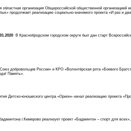
 областная организация Общероссийской общественной организацией и
ых» продолжает реализацию социально-значимого проекта «И раз и два 
01.2020
В Краснобродском городском округе был дан старт Всероссийск
юз добровольцев России» и КРО «Волонтёрская рота «Боевого Братств
да! Память».
тия Детско-юношеского центра «Орион» начал реализацию проекта «Про
дминтона г.Кемерово реализует проект «Бадминтон – спорт для всех»,