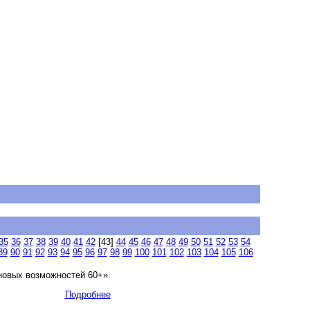
35
36
37
38
39
40
41
42
[43]
44
45
46
47
48
49
50
51
52
53
54
89
90
91
92
93
94
95
96
97
98
99
100
101
102
103
104
105
106
новых возможностей 60+».
Подробнее