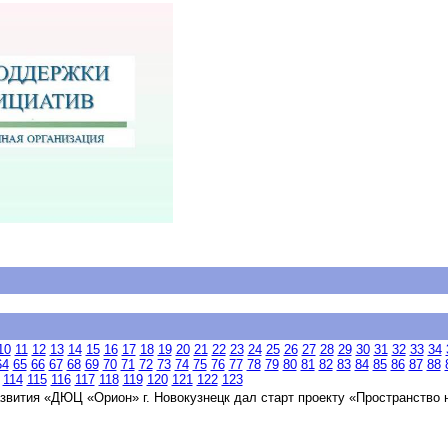
10
11
12
13
14
15
16
17
18
19
20
21
22
23
24
25
26
27
28
29
30
31
32
33
34
64
65
66
67
68
69
70
71
72
73
74
75
76
77
78
79
80
81
82
83
84
85
86
87
88
114
115
116
117
118
119
120
121
122
123
вития «ДЮЦ «Орион» г. Новокузнецк дал старт проекту «Пространство 