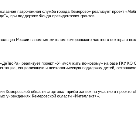
лавная патронажная служба города Кемерово» реализует проект «Моби
да"», при поддержке Фонда президентских грантов.
ольцев России напомнил жителям кемеровского частного сектора о пож
ДеТвоРа» реализует проект «Учимся жить по-новому» на базе ГКУ КО 
нтацию, социализацию и психологическую поддержку детей, оставшихся
и Кемеровской области стартовал приём заявок на участие в проекте 
ных учреждениях Кемеровской области «Интеллект+».