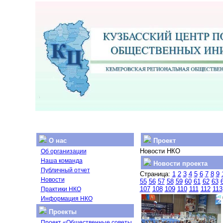
О нас
Проект
Новости НКО
Об организации
Наша команда
Новости проекта
Публичный отчет
Страница:
1
2
3
4
5
6
7
8
9
Новости
55
56
57
58
59
60
61
62
63
107
108
109
110
111
112
113
Практики НКО
Информация НКО
Проекты
Проект «Общественные советы