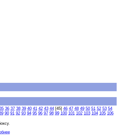
35
36
37
38
39
40
41
42
43
44
[45]
46
47
48
49
50
51
52
53
54
89
90
91
92
93
94
95
96
97
98
99
100
101
102
103
104
105
106
оксу.
обнее