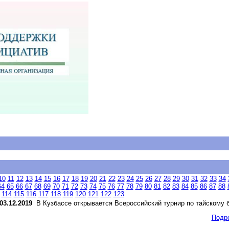
10
11
12
13
14
15
16
17
18
19
20
21
22
23
24
25
26
27
28
29
30
31
32
33
34
64
65
66
67
68
69
70
71
72
73
74
75
76
77
78
79
80
81
82
83
84
85
86
87
88
114
115
116
117
118
119
120
121
122
123
03.12.2019
В Кузбассе открывается Всероссийский турнир по тайскому б
Подр