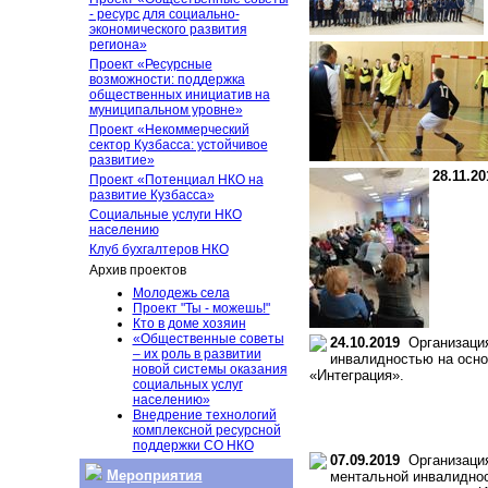
- ресурс для социально-
экономического развития
региона»
Проект «Ресурсные
возможности: поддержка
общественных инициатив на
муниципальном уровне»
Проект «Некоммерческий
сектор Кузбасса: устойчивое
развитие»
28.11.20
Проект «Потенциал НКО на
развитие Кузбасса»
Социальные услуги НКО
населению
Клуб бухгалтеров НКО
Архив проектов
Молодежь села
Проект "Ты - можешь!"
Кто в доме хозяин
«Общественные советы
24.10.2019
Организация 
– их роль в развитии
инвалидностью на осно
новой системы оказания
«Интеграция».
социальных услуг
населению»
Внедрение технологий
комплексной ресурсной
поддержки СО НКО
07.09.2019
Организация
Мероприятия
ментальной инвалиднос