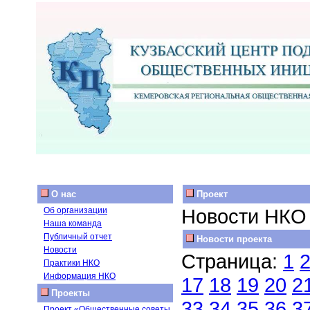
О нас
Проект
Новости НКО
Об организации
Наша команда
Публичный отчет
Новости проекта
Новости
Страница:
1
Практики НКО
Информация НКО
17
18
19
20
2
Проекты
33
34
35
36
3
Проект «Общественные советы