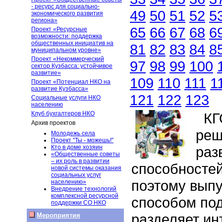
- ресурс для социально-
49
50
51
52
5
экономического развития
региона»
65
66
67
68
6
Проект «Ресурсные
возможности: поддержка
общественных инициатив на
81
82
83
84
8
муниципальном уровне»
Проект «Некоммерческий
97
98
99
100
сектор Кузбасса: устойчивое
развитие»
109
110
111
1
Проект «Потенциал НКО на
развитие Кузбасса»
121
122
123
Социальные услуги НКО
населению
Клуб бухгалтеров НКО
КГО
Архив проектов
реш
Молодежь села
Проект "Ты - можешь!"
Кто в доме хозяин
раз
«Общественные советы
– их роль в развитии
способностей
новой системы оказания
социальных услуг
поэтому выпу
населению»
Внедрение технологий
комплексной ресурсной
способом под
поддержки СО НКО
разделяет ин
Мероприятия