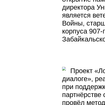
директора У
является вет
Войны, старш
корпуса 907-г
Забайкальск
Проект «Ло
диалоге», р
при поддержк
партнёрстве 
провёл метод