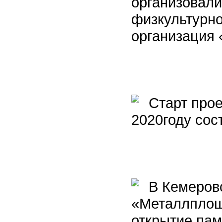
организовали
физкультурн
организация
Старт проек
2020году сос
В Кемеровс
«Металлплощ
открытие пам