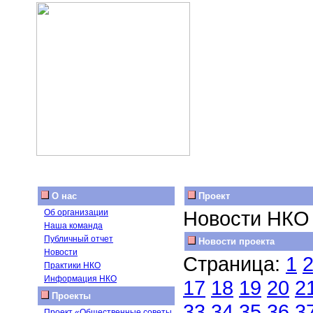
О нас
Проект
Новости НКО
Об организации
Наша команда
Публичный отчет
Новости проекта
Новости
Страница:
1
Практики НКО
Информация НКО
17
18
19
20
2
Проекты
33
34
35
36
3
Проект «Общественные советы