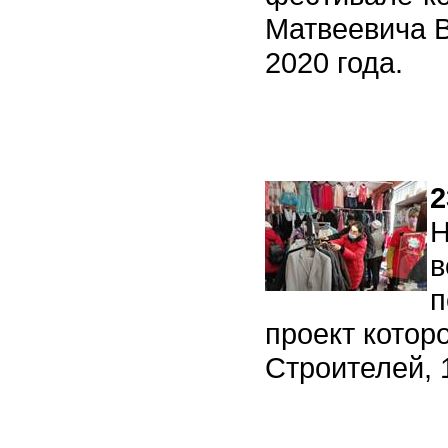
Матвеевича В
2020 года.
2
Н
в
п
проект кото
Строителей,