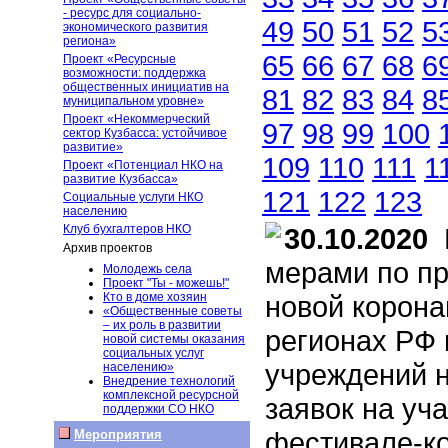
- ресурс для социально-
49
50
51
52
5
экономического развития
региона»
65
66
67
68
6
Проект «Ресурсные
возможности: поддержка
общественных инициатив на
81
82
83
84
8
муниципальном уровне»
Проект «Некоммерческий
97
98
99
100
сектор Кузбасса: устойчивое
развитие»
109
110
111
1
Проект «Потенциал НКО на
развитие Кузбасса»
121
122
123
Социальные услуги НКО
населению
Клуб бухгалтеров НКО
30.10.2020
В
Архив проектов
мерами по п
Молодежь села
Проект "Ты - можешь!"
Кто в доме хозяин
новой корона
«Общественные советы
– их роль в развитии
регионах РФ 
новой системы оказания
социальных услуг
учреждений н
населению»
Внедрение технологий
комплексной ресурсной
заявок на уч
поддержки СО НКО
фестивале-ко
Мероприятия