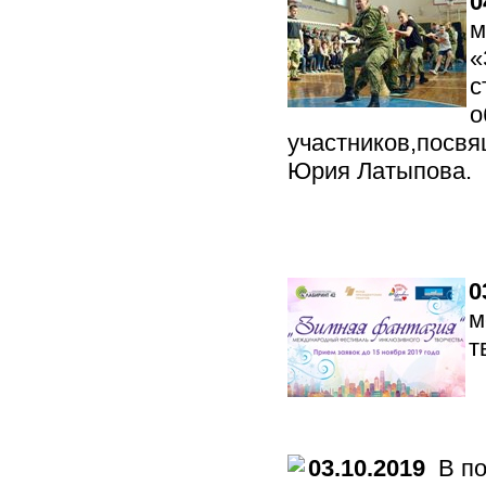
0
м
«
с
о
участников,посвя
Юрия Латыпова.
0
м
т
03.10.2019
В по