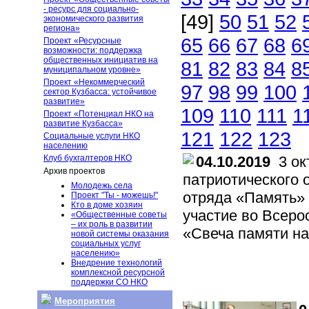
- ресурс для социально-
[49]
50
51
52
экономического развития
региона»
65
66
67
68
6
Проект «Ресурсные
возможности: поддержка
общественных инициатив на
81
82
83
84
8
муниципальном уровне»
Проект «Некоммерческий
97
98
99
100
сектор Кузбасса: устойчивое
развитие»
109
110
111
1
Проект «Потенциал НКО на
развитие Кузбасса»
121
122
123
Социальные услуги НКО
населению
Клуб бухгалтеров НКО
04.10.2019
3 окт
Архив проектов
патриотического 
Молодежь села
отряда «Память» 
Проект "Ты - можешь!"
Кто в доме хозяин
участие во Всеро
«Общественные советы
– их роль в развитии
«Свеча памяти на
новой системы оказания
социальных услуг
населению»
Внедрение технологий
комплексной ресурсной
поддержки СО НКО
Мероприятия