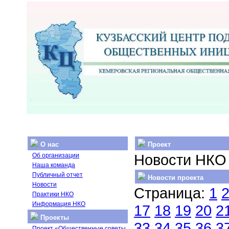
О нас
Проект
Новости НКО
Об организации
Наша команда
Публичный отчет
Новости проекта
Новости
Страница:
1
Практики НКО
Информация НКО
17
18
19
20
2
Проекты
33
34
35
36
3
Проект «Общественные советы