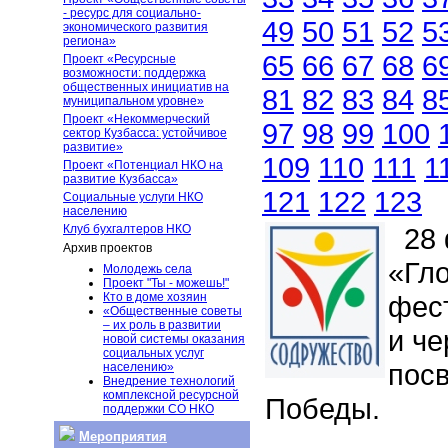
- ресурс для социально-
49
50
51
52
5
экономического развития
региона»
65
66
67
68
6
Проект «Ресурсные
возможности: поддержка
общественных инициатив на
81
82
83
84
8
муниципальном уровне»
Проект «Некоммерческий
97
98
99
100
сектор Кузбасса: устойчивое
развитие»
109
110
111
1
Проект «Потенциал НКО на
развитие Кузбасса»
121
122
123
Социальные услуги НКО
населению
Клуб бухгалтеров НКО
28 
Архив проектов
«Гло
Молодежь села
Проект "Ты - можешь!"
Кто в доме хозяин
фес
«Общественные советы
– их роль в развитии
и че
новой системы оказания
социальных услуг
пос
населению»
Внедрение технологий
комплексной ресурсной
Победы.
поддержки СО НКО
Мероприятия