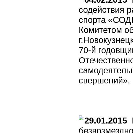
содействия р
спорта «СОД
Комитетом об
г.Новокузнец
70-й годовщи
Отечественно
самодеятельн
свершений».
29.01.2015
К
безвозмездно