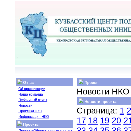
О нас
Проект
Новости НКО
Об организации
Наша команда
Публичный отчет
Новости проекта
Новости
Страница:
1
Практики НКО
Информация НКО
17
18
19
20
2
Проекты
33
34
35
36
3
Проект «Общественные советы