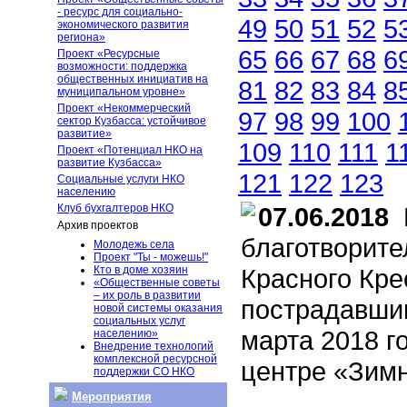
- ресурс для социально-
49
50
51
52
5
экономического развития
региона»
65
66
67
68
6
Проект «Ресурсные
возможности: поддержка
общественных инициатив на
81
82
83
84
8
муниципальном уровне»
Проект «Некоммерческий
97
98
99
100
сектор Кузбасса: устойчивое
развитие»
109
110
111
1
Проект «Потенциал НКО на
развитие Кузбасса»
121
122
123
Социальные услуги НКО
населению
Клуб бухгалтеров НКО
07.06.2018
П
Архив проектов
благотворите
Молодежь села
Проект "Ты - можешь!"
Кто в доме хозяин
Красного Кре
«Общественные советы
– их роль в развитии
пострадавшим
новой системы оказания
социальных услуг
марта 2018 г
населению»
Внедрение технологий
комплексной ресурсной
центре «Зимн
поддержки СО НКО
Мероприятия