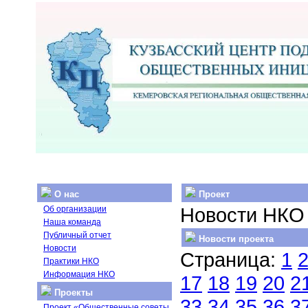
О нас
Проект
Новости НКО
Об организации
Наша команда
Публичный отчет
Новости проекта
Новости
Страница:
1
Практики НКО
Информация НКО
17
18
19
20
2
Проекты
33
34
35
36
3
Проект «Общественные советы