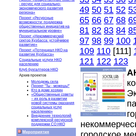
- ресурс для социально-
49
50
51
52
5
экономического развития
региона»
65
66
67
68
6
Проект «Ресурсные
возможности: поддержка
общественных инициатив на
81
82
83
84
8
муниципальном уровне»
Проект «Некоммерческий
97
98
99
100
сектор Кузбасса: устойчивое
развитие»
109
110
[111]
Проект «Потенциал НКО на
развитие Кузбасса»
121
122
123
Социальные услуги НКО
населению
Клуб бухгалтеров НКО
А
Архив проектов
к
Молодежь села
Проект "Ты - можешь!"
Кто в доме хозяин
Эк
«Общественные советы
– их роль в развитии
п
новой системы оказания
социальных услуг
го
населению»
Внедрение технологий
комплексной ресурсной
некоммерчес
поддержки СО НКО
городское ме
Мероприятия