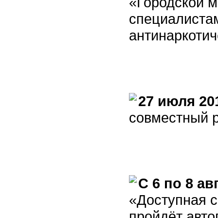
«Городской 
специалиста
антинаркотич
27 июля 20
cовместный 
С 6 по 8 ав
«Доступная с
пройдёт авто