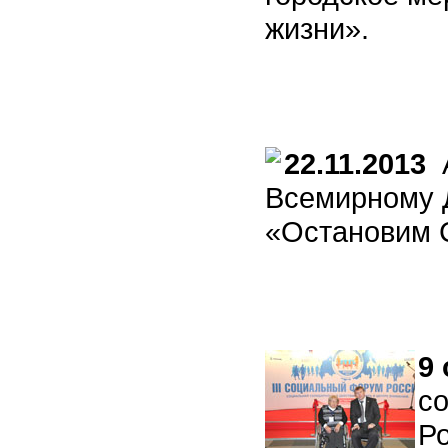
жизни».
22.11.2013
А
Всемирному 
«Остановим 
9 
со
Р