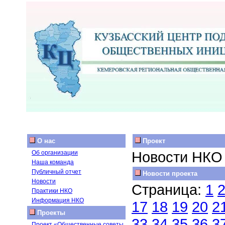
О нас
Проект
Новости НКО
Об организации
Наша команда
Публичный отчет
Новости проекта
Новости
Страница:
1
Практики НКО
Информация НКО
17
18
19
20
2
Проекты
33
34
35
36
3
Проект «Общественные советы