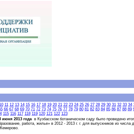
10
11
12
13
14
15
16
17
18
19
20
21
22
23
24
25
26
27
28
29
30
31
32
33
34
65
66
67
68
69
70
71
72
73
74
75
76
77
78
79
80
81
82
83
84
85
86
87
88
89
4
115
116
117
118
119
120
121
122
123
8 июня 2013 года
в Кузбасском ботаническом саду было проведено ито
бразование, работа, жилье» в 2012 - 2013 г. г. для выпускников из числа
. Кемерово.