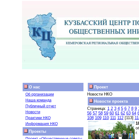
О нас
Проект
Новости НКО
Об организации
Наша команда
Новости проекта
Публичный отчет
Страница:
1
2
3
4
5
6
7
8
9
Новости
56
57
58
59
60
61
62
63
64
108
109
110
111
112
[113]
11
Практики НКО
1
Информация НКО
о
Проекты
г
Проект «Общественные советы