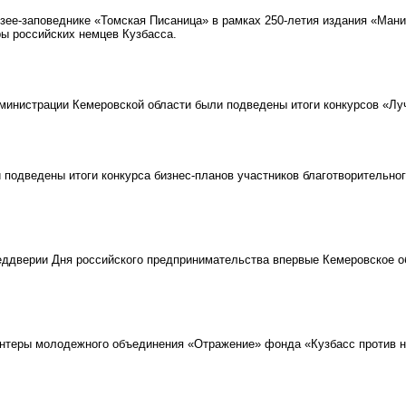
ее-заповеднике «Томская Писаница» в рамках 250-летия издания «Мани
ры российских немцев Кузбасса.
инистрации Кемеровской области были подведены итоги конкурсов «Луч
подведены итоги конкурса бизнес-планов участников благотворительног
ддверии Дня российского предпринимательства впервые Кемеровское 
теры молодежного объединения «Отражение» фонда «Кузбасс против на