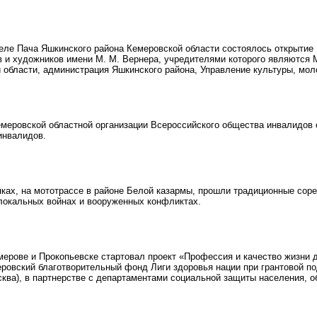
ле Пача Яшкинского района Кемеровской области состоялось открытие I
в и художников имени М. М. Вернера, учредителями которого являютс
 области, администрация Яшкинского района, Управление культуры, мол
еровской областной организации Всероссийского общества инвалидов о
инвалидов.
ках, на мототрассе в районе Белой казармы, прошли традиционные соре
 локальных войнах и вооруженных конфликтах.
ерове и Прокопьевске стартовал проект «Профессия и качество жизни 
еровский благотворительный фонд Лиги здоровья нации при грантовой п
сква), в партнерстве с департаментами социальной защиты населения, о