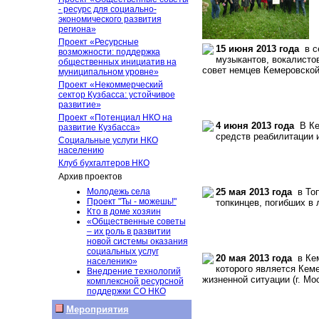
- ресурс для социально-
экономического развития
региона»
Проект «Ресурсные
15 июня 2013 года
в се
возможности: поддержка
музыкантов, вокалисто
общественных инициатив на
совет немцев Кемеровской
муниципальном уровне»
Проект «Некоммерческий
сектор Кузбасса: устойчивое
развитие»
Проект «Потенциал НКО на
4 июня 2013 года
В Кем
развитие Кузбасса»
средств реабилитации 
Социальные услуги НКО
населению
Клуб бухгалтеров НКО
Архив проектов
Молодежь села
25 мая 2013 года
в Топ
Проект "Ты - можешь!"
топкинцев, погибших в
Кто в доме хозяин
«Общественные советы
– их роль в развитии
новой системы оказания
социальных услуг
20 мая 2013 года
в Кем
населению»
которого является Кем
Внедрение технологий
жизненной ситуации (г. Мо
комплексной ресурсной
поддержки СО НКО
Мероприятия