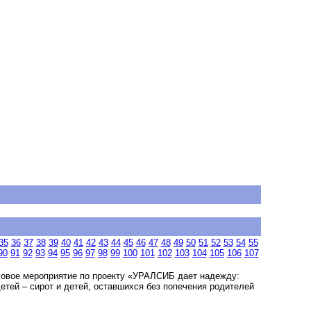
35
36
37
38
39
40
41
42
43
44
45
46
47
48
49
50
51
52
53
54
55
90
91
92
93
94
95
96
97
98
99
100
101
102
103
104
105
106
107
говое мероприятие по проекту «УРАЛСИБ дает надежду:
 детей – сирот и детей, оставшихся без попечения родителей