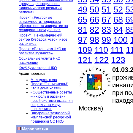
- ресурс для социально-
49
50
51
52
5
экономического развития
региона»
65
66
67
68
6
Проект «Ресурсные
возможности: поддержка
общественных инициатив на
81
82
83
84
8
муниципальном уровне»
Проект «Некоммерческий
97
98
99
100
сектор Кузбасса: устойчивое
развитие»
109
110
111
1
Проект «Потенциал НКО на
развитие Кузбасса»
121
122
123
Социальные услуги НКО
населению
Клуб бухгалтеров НКО
01.03.
Архив проектов
прожив
Молодежь села
инвали
Проект "Ты - можешь!"
Кто в доме хозяин
при по
«Общественные советы
– их роль в развитии
находя
новой системы оказания
социальных услуг
Москва)
населению»
Внедрение технологий
комплексной ресурсной
поддержки СО НКО
Мероприятия