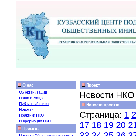
О нас
Проект
Новости НКО
Об организации
Наша команда
Публичный отчет
Новости проекта
Новости
Страница:
1
Практики НКО
Информация НКО
17
18
19
20
2
Проекты
33
34
35
36
3
Проект «Общественные советы