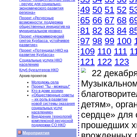
- ресурс для социально-
49
50
51
52
5
экономического развития
региона»
65
66
67
68
6
Проект «Ресурсные
возможности: поддержка
общественных инициатив на
81
82
83
84
8
муниципальном уровне»
Проект «Некоммерческий
97
98
99
100
сектор Кузбасса: устойчивое
развитие»
109
110
111
1
Проект «Потенциал НКО на
развитие Кузбасса»
121
122
123
Социальные услуги НКО
населению
Клуб бухгалтеров НКО
22 декабря 
Архив проектов
Музыкальном 
Молодежь села
Проект "Ты - можешь!"
Кто в доме хозяин
благотворите
«Общественные советы
– их роль в развитии
детям», орга
новой системы оказания
социальных услуг
сердце» для 
населению»
Внедрение технологий
комплексной ресурсной
прошедших х
поддержки СО НКО
врожденных 
Мероприятия