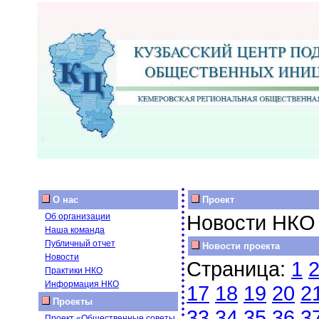
О нас
Проект
Новости НКО
Об организации
Наша команда
Публичный отчет
Новости проекта
Новости
Страница:
1
Практики НКО
Информация НКО
17
18
19
20
2
Проекты
33
34
35
36
3
Проект «Общественные советы