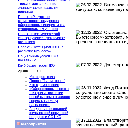
- ресурс для социально-
26.12.2022
Вниманию не
экономического развития
конкурсов, которые идут
региона»
Проект «Ресурсные
возможности: поддержка
общественных инициатив на
муниципальном уровне»
12.12.2022
Стартовала 
Проект «Некоммерческий
Выготского: участвовать 
сектор Кузбасса: устойчивое
среднего, специального и
развитие»
Проект «Потенциал НКО на
развитие Кузбасса»
Социальные услуги НКО
населению
07.12.2022
Дан старт п
Клуб бухгалтеров НКО
Архив проектов
Молодежь села
Проект "Ты - можешь!"
Кто в доме хозяин
28.11.2022
Фонд Потанин
«Общественные советы
социального спорта «Спор
– их роль в развитии
новой системы оказания
электронном виде в лично
социальных услуг
населению»
Внедрение технологий
комплексной ресурсной
поддержки СО НКО
17.11.2022
Благотворит
Мероприятия
заявок на ежегодный гран