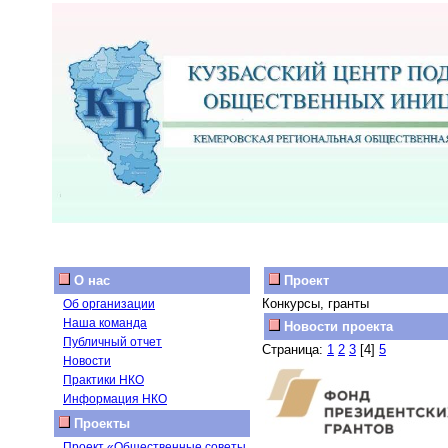
О нас
Проект
Конкурсы, гранты
Об организации
Наша команда
Новости проекта
Публичный отчет
Страница:
1
2
3
[4]
5
Новости
Практики НКО
Информация НКО
Проекты
Проект «Общественные советы