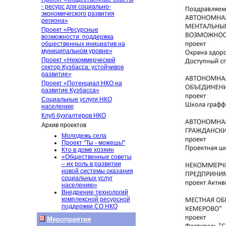
- ресурс для социально-
экономического развития
региона»
Проект «Ресурсные
возможности: поддержка
общественных инициатив на
муниципальном уровне»
Проект «Некоммерческий
сектор Кузбасса: устойчивое
развитие»
Проект «Потенциал НКО на
развитие Кузбасса»
Социальные услуги НКО
населению
Клуб бухгалтеров НКО
Архив проектов
Молодежь села
Проект "Ты - можешь!"
Кто в доме хозяин
«Общественные советы
– их роль в развитии
новой системы оказания
социальных услуг
населению»
Внедрение технологий
комплексной ресурсной
поддержки СО НКО
Мероприятия