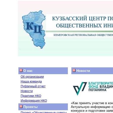
О нас
Новости
Об организации
Наша команда
Публичный отчет
Новости
Практики НКО
Информация НКО
«Как принять участие в ко
Проекты
Актуальную информацию о 
конкурсе и подготовке заяв
Проект «Общественные советы