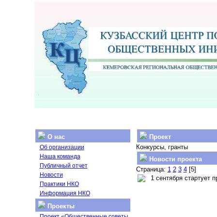
О нас
Проект
Конкурсы, гранты
Об организации
Наша команда
Новости проекта
Публичный отчет
Страница:
1
2
3
4
[5]
Новости
1 сентября стартует п
Практики НКО
Информация НКО
Проекты
Проект «Общественные советы