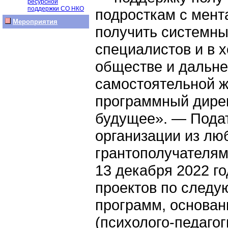
ресурсной
поддержки СО НКО
подросткам с мент
Мероприятия
получить системн
специалистов и в 
обществе и дальне
самостоятельной ж
программный дирек
будущее». — Подат
организации из люб
грантополучателям
13 декабря 2022 г
проектов по след
программ, основан
(психолого-педагог