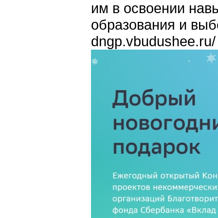
им в освоении нав
образования и выбо
dngp.vbudushee.ru/