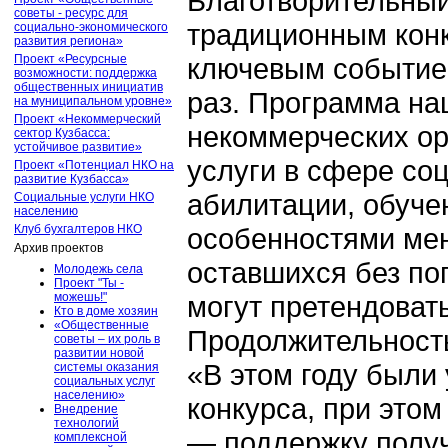
Благотворительны
советы - ресурс для
традиционным конк
социально-экономического
развития региона»
Проект «Ресурсные
ключевым событием
возможности: поддержка
общественных инициатив
раз. Программа на
на муниципальном уровне»
Проект «Некоммерческий
некоммерческих о
сектор Кузбасса:
устойчивое развитие»
услуги в сфере со
Проект «Потенциал НКО на
развитие Кузбасса»
абилитации, обучен
Социальные услуги НКО
населению
Клуб бухгалтеров НКО
особенностями мент
Архив проектов
оставшихся без по
Молодежь села
Проект "Ты -
можешь!"
могут претендовать
Кто в доме хозяин
«Общественные
Продолжительность
советы – их роль в
развитии новой
«В этом году были
системы оказания
социальных услуг
населению»
конкурса, при это
Внедрение
технологий
— поддержку получ
комплексной