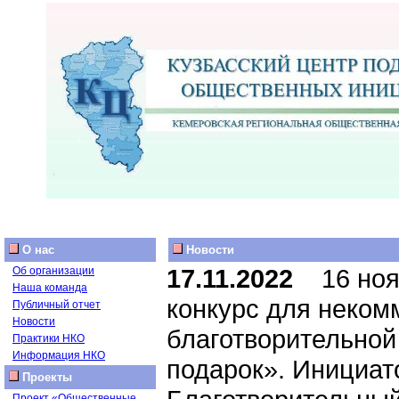
О нас
Новости
17.11.2022
16 нояб
Об организации
Наша команда
конкурс для неком
Публичный отчет
Новости
благотворительной
Практики НКО
Информация НКО
подарок». Инициат
Проекты
Проект «Общественные