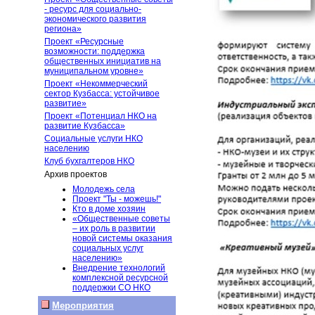
- ресурс для социально-
экономического развития
региона»
Проект «Ресурсные
возможности: поддержка
общественных инициатив на
муниципальном уровне»
Проект «Некоммерческий
сектор Кузбасса: устойчивое
развитие»
Проект «Потенциал НКО на
развитие Кузбасса»
Социальные услуги НКО
населению
Клуб бухгалтеров НКО
Архив проектов
Молодежь села
Проект "Ты - можешь!"
Кто в доме хозяин
«Общественные советы
– их роль в развитии
новой системы оказания
социальных услуг
населению»
Внедрение технологий
комплексной ресурсной
поддержки СО НКО
Мероприятия