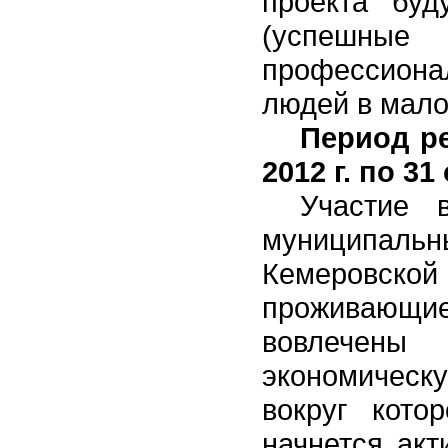
проекта буд
(успешные 
профессионал
людей в мало
Период ре
2012 г. по 31
Участие 
муниципа
Кемеровск
проживающи
вовлечен
экономическу
вокруг котор
начнется акт