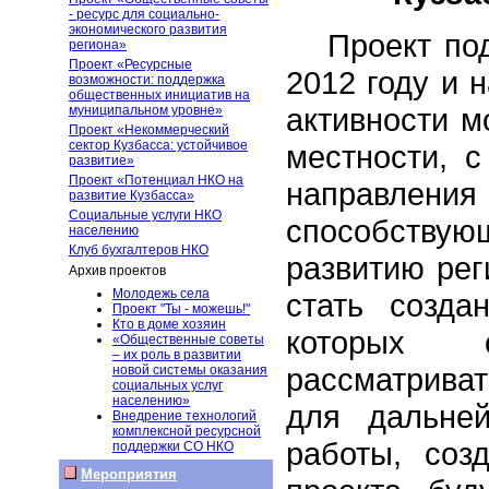
- ресурс для социально-
экономического развития
Проект по
региона»
Проект «Ресурсные
2012 году и 
возможности: поддержка
общественных инициатив на
активности м
муниципальном уровне»
Проект «Некоммерческий
сектор Кузбасса: устойчивое
местности, с
развитие»
Проект «Потенциал НКО на
направле
развитие Кузбасса»
Социальные услуги НКО
способству
населению
Клуб бухгалтеров НКО
развитию рег
Архив проектов
Молодежь села
стать созда
Проект "Ты - можешь!"
Кто в доме хозяин
которых 
«Общественные советы
– их роль в развитии
рассматрива
новой системы оказания
социальных услуг
населению»
для дальне
Внедрение технологий
комплексной ресурсной
работы, соз
поддержки СО НКО
Мероприятия