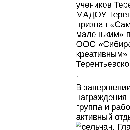
учеников Тер
МАДОУ Терент
признан «Са
маленьким» п
ООО «Сибирск
креативным» 
Терентьевско
.
В завершении
награждения 
группа и раб
активный отд
сельчан.
Гл