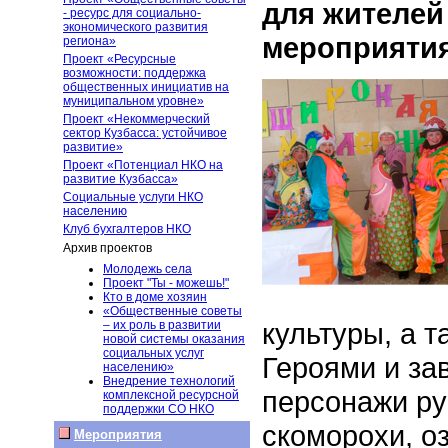
для жителей
- ресурс для социально-
экономического развития
мероприятия
региона»
Проект «Ресурсные
возможности: поддержка
общественных инициатив на
муниципальном уровне»
Проект «Некоммерческий
сектор Кузбасса: устойчивое
развитие»
Проект «Потенциал НКО на
развитие Кузбасса»
Социальные услуги НКО
населению
Клуб бухгалтеров НКО
Архив проектов
Молодежь села
Проект "Ты - можешь!"
Кто в доме хозяин
«Общественные советы
культуры, а 
– их роль в развитии
новой системы оказания
социальных услуг
Героями и за
населению»
Внедрение технологий
персонажи ру
комплексной ресурсной
поддержки СО НКО
скоморохи, о
Мероприятия