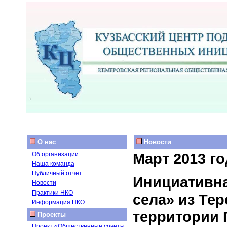
О нас
Новости
Март 2013 го
Об организации
Наша команда
Публичный отчет
Инициативна
Новости
Практики НКО
села» из Те
Информация НКО
территории 
Проекты
Проект «Общественные советы