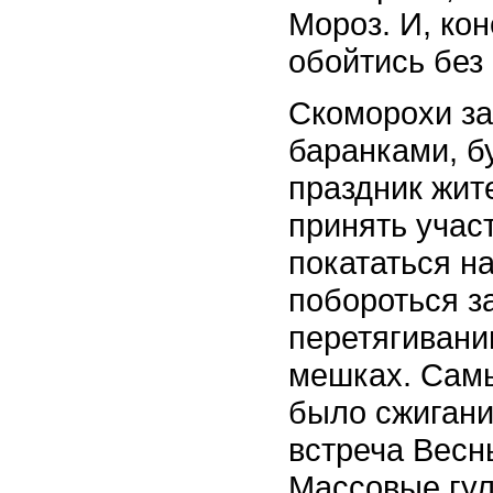
Мороз. И, ко
обойтись без 
Скоморохи за
баранками, б
праздник жит
принять учас
покататься на
побороться за
перетягивании
мешках. Сам
было сжигани
встреча Весн
Массовые гу