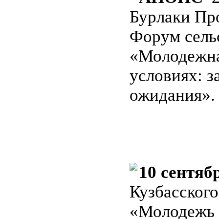
Бурлаки Пр
Форум сель
«Молодежна
условиях: з
ожидания».
10 сентяб
Кузбасског
«Молодежь 