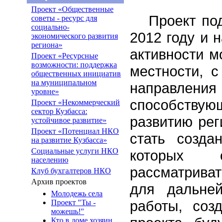
Проект «Общественные
Проект по
советы - ресурс для
социально-
2012 году и 
экономического развития
региона»
активности м
Проект «Ресурсные
возможности: поддержка
местности, с
общественных инициатив
на муниципальном
направле
уровне»
способству
Проект «Некоммерческий
сектор Кузбасса:
развитию рег
устойчивое развитие»
Проект «Потенциал НКО
стать созда
на развитие Кузбасса»
Социальные услуги НКО
которых 
населению
рассматрива
Клуб бухгалтеров НКО
Архив проектов
для дальне
Молодежь села
работы, соз
Проект "Ты -
можешь!"
Кто в доме хозяин