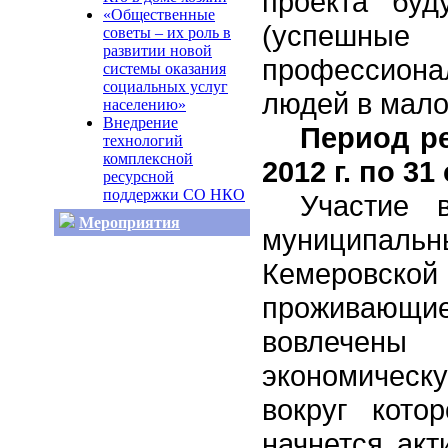
проекта буд
«Общественные
(успешные 
советы – их роль в
развитии новой
профессионал
системы оказания
социальных услуг
людей в мало
населению»
Внедрение
Период ре
технологий
комплексной
2012 г. по 31
ресурсной
поддержки СО НКО
Участие 
Мероприятия
муниципа
Кемеровск
проживающи
вовлечен
экономическу
вокруг котор
начнется акт