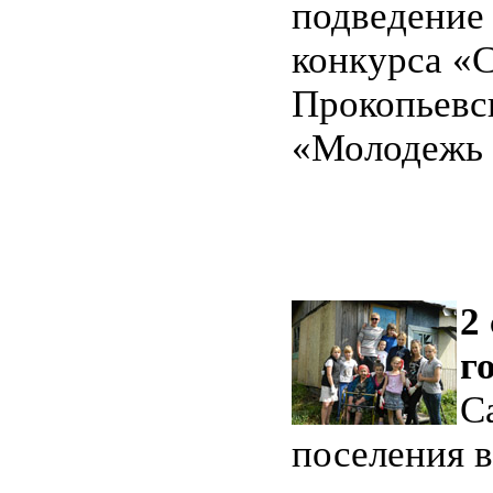
подведение
конкурса «С
Прокопьевск
«Молодежь 
2
г
С
поселения 