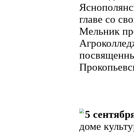
Яснополянск
главе со св
Мельник пр
Агроколлед
посвященн
Прокопьевск
5 сентябр
доме культ