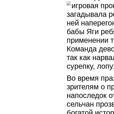
игровая про
загадывала р
ней наперего
бабы Яги реб
применении т
Команда дево
так как нарв
сурепку, лопу
Во время пра
зрителям о п
напоследок о
сельчан проз
богатой исто