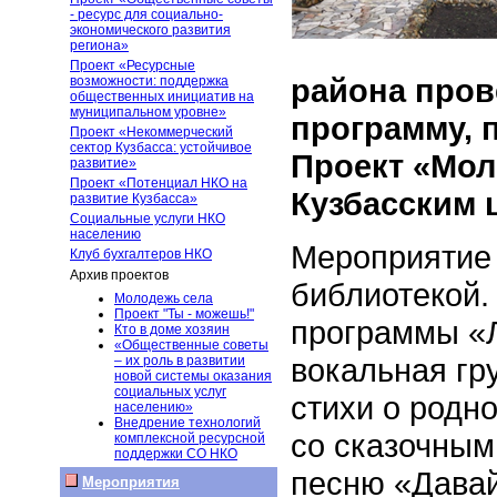
- ресурс для социально-
экономического развития
региона»
Проект «Ресурсные
района пров
возможности: поддержка
общественных инициатив на
муниципальном уровне»
программу, 
Проект «Некоммерческий
сектор Кузбасса: устойчивое
Проект
«Мол
развитие»
Проект «Потенциал НКО на
Кузбасским 
развитие Кузбасса»
Социальные услуги НКО
населению
Мероприятие
Клуб бухгалтеров НКО
Архив проектов
библиотекой.
Молодежь села
Проект "Ты - можешь!"
программы «Л
Кто в доме хозяин
«Общественные советы
вокальная гр
– их роль в развитии
новой системы оказания
социальных услуг
стихи о родн
населению»
Внедрение технологий
со сказочным
комплексной ресурсной
поддержки СО НКО
песню «Давай
Мероприятия