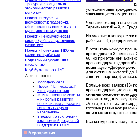
- ресурс для социально-
К
экономического развития
успешный опыт гражданско
региона»
занимающиеся общественн
Проект «Ресурсные
возможности: поддержка
Членами экспертного совет
общественных инициатив на
Терентьевский – 9, п. Труда
муниципальном уровне»
На участие в конкурсе заяв
Проект «Некоммерческий
рабочие – 3, предпринимат
сектор Кузбасса: устойчивое
развитие»
В этом году конкурс прош
Проект «Потенциал НКО на
претендовало 3 человека.
развитие Кузбасса»
60, но при этом они актив
Социальные услуги НКО
пропагандирует здоровый о
населению
номинацию
«Доброе дело 
Клуб бухгалтеров НКО
для активных жителей до 
Архив проектов
занятия спортом, фитнесом,
Молодежь села
Больше всех заявок (13) 
Проект "Ты - можешь!"
пропагандирующих свою пр
Кто в доме хозяин
сильны бесконечною др
«Общественные советы
вносит вклад в благоустро
– их роль в развитии
Это
те, кто от чистого се
новой системы оказания
социальных услуг
которые развивают различ
населению»
активных многодетных семе
Внедрение технологий
комплексной ресурсной
Все конкурсанты получат 
поддержки СО НКО
Мероприятия