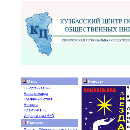
О нас
Новости
5
Об организации
Наша команда
в
Публичный отчет
«
Новости
О
Практики НКО
К
Информация НКО
п
К
Проекты
н
Проект «Общественные советы