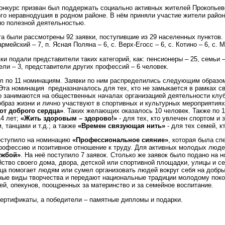
онкурс призван был поддержать социально активных жителей Прокопьевс
го неравнодушия в родном районе. В нём приняли участие жители райо
о полезной деятельностью.
а были рассмотрены 92 заявки, поступившие из 29 населенных пунктов. 
рмейский – 7, п. Ясная Поляна – 6, с. Верх-Егосс – 6, с. Котино – 6, с. 
ки подали представители таких категорий, как: пенсионеры – 25, семьи – 
ели – 3, представители других профессий – 6 человек.
ёл по 11 номинациям. Заявки по ним распределились следующим образом
 Эта номинация предназначалось для тех
, кто не замыкается в рамках с
но занимаются на общественных началах организацией деятельности клу
браз жизни и лично участвуют в спортивных и культурных мероприятиях 
от доброго сердца»
. Таких желающих оказалось 10 человек. Также по 1
14 лет;
«Жить здоровым – здорово!»
-
для тех, кто увлечен спортом и
 танцами и т.д.; а также
«Времен связующая нить»
-
для тех семей, к
поступило на номинацию
«Профессиональное сияние»
, которая была с
офессию и позитивное отношение к труду. Для активных молодых людей
ужбой»
. На неё поступило 7 заявок. Столько же заявок было подано на
йство своего дома, двора, детской или спортивной площадки, улицы и с
рдца помогает людям или сумел организовать людей вокруг себя на добр
ные виды творчества и передают национальные традиции молодому пок
й, опекунов, поощренных за материнство и за семейное воспитание.
сертификаты, а победители – памятные дипломы и подарки.