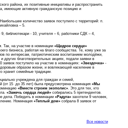
кого района, их позитивные инициативы и распространить
на, имеющие активную гражданскую позицию и
Наибольшее количество заявок поступило с территорий: п.
Михайловка – 5.
9, библиотекари - 10, учителя – 6, работники СДК – 4,
. Так, на участие в номинации
«Щедрое сердце»
воего бизнеса, работая на благо сообщества. Те, кому уже за
бов по интересам, патриотическим воспитанием молодёжи,
и других благотворительных акциях, подали заявки в
0 заявок поступило на участие в номинациях:
«Звездочка»
-
 здоровым образом жизни, и вовлекающей население в
то хранит семейные традиции.
пециально учреждена для
граждан и семей,
 (от 15 до 35 лет) была предусмотрена номинация
«Мы
 номинацию
«Вместе строим экополис»
. Это
для тех, кто
ела.
«Зажечь сердца людей»
собирались 5 претендентов.
ые дела. Победить в номинации
«Радуга»
захотели 9 человек,
олению.
Номинация
«Теплый дом»
собрала 8 заявок от
Все новости