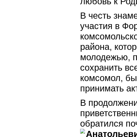
любовь к Род
В честь знам
участия в Фо
комсомольско
района, кото
молодежью, 
сохранить вс
комсомол, бы
принимать акт
В продолжени
приветственн
обратился по
Анатольеви