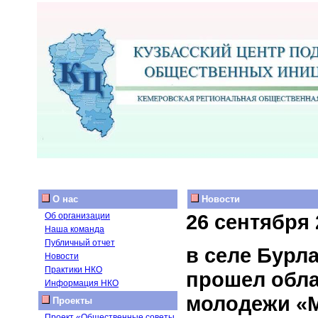
О нас
Новости
26 сентября 
Об организации
Наша команда
Публичный отчет
в селе Бурл
Новости
Практики НКО
прошел обла
Информация НКО
молодежи «М
Проекты
Проект «Общественные советы