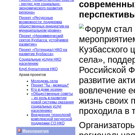
современных
- ресурс для социально-
экономического развития
перспективы
региона»
Проект «Ресурсные
возможности: поддержка
Форум стал
общественных инициатив на
муниципальном уровне»
Проект «Некоммерческий
мероприятием
сектор Кузбасса: устойчивое
развитие»
Кузбасского 
Проект «Потенциал НКО на
развитие Кузбасса»
села», подде
Социальные услуги НКО
населению
Российской Ф
Клуб бухгалтеров НКО
Архив проектов
развитие акт
Молодежь села
Проект "Ты - можешь!"
вовлечение е
Кто в доме хозяин
«Общественные советы
жизнь своих 
– их роль в развитии
новой системы оказания
социальных услуг
проходила в т
населению»
Внедрение технологий
комплексной ресурсной
Организатор
поддержки СО НКО
Мероприятия