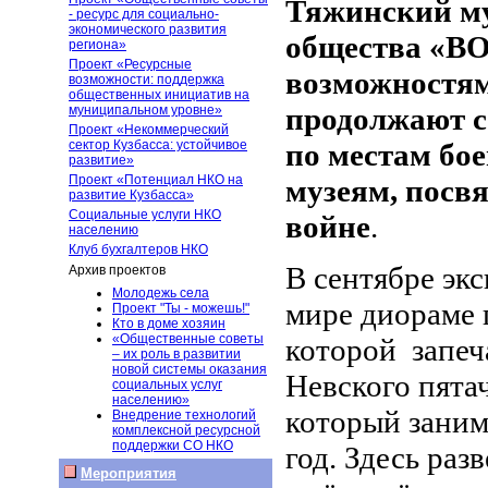
Тяжинский м
- ресурс для социально-
экономического развития
общества «ВО
региона»
Проект «Ресурсные
возможностям
возможности: поддержка
общественных инициатив на
продолжают с
муниципальном уровне»
Проект «Некоммерческий
сектор Кузбасса: устойчивое
по местам бо
развитие»
Проект «Потенциал НКО на
музеям, посв
развитие Кузбасса»
Социальные услуги НКО
войне
.
населению
Клуб бухгалтеров НКО
В сентябре эк
Архив проектов
Молодежь села
мире диораме 
Проект "Ты - можешь!"
Кто в доме хозяин
«Общественные советы
которой
запе
– их роль в развитии
новой системы оказания
Невского пята
социальных услуг
населению»
который заним
Внедрение технологий
комплексной ресурсной
поддержки СО НКО
год. Здесь раз
Мероприятия