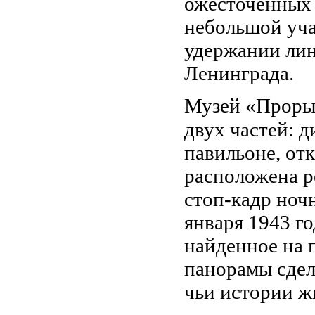
ожёсточённых 
небольшой уч
удержании лин
Ленинграда.
Музей «Прорыв
двух частей: 
павильоне, отк
расположена р
стоп-кадр ноч
января 1943 г
найденное на 
панорамы сдел
чьи истории ж