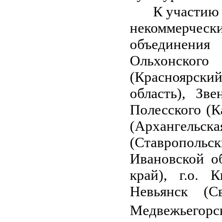
К участию
некоммерчес
объединения
Ольхонского
(Красноярский
область), Зв
Полесского (К
(Архангель
(Ставропольс
Ивановской о
край), г.о. 
Невьянск (С
Медвежьегорск