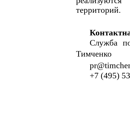
реализуютс
территорий.
Контактн
Служба п
Тимченко
pr
@
timche
+7 (495) 5