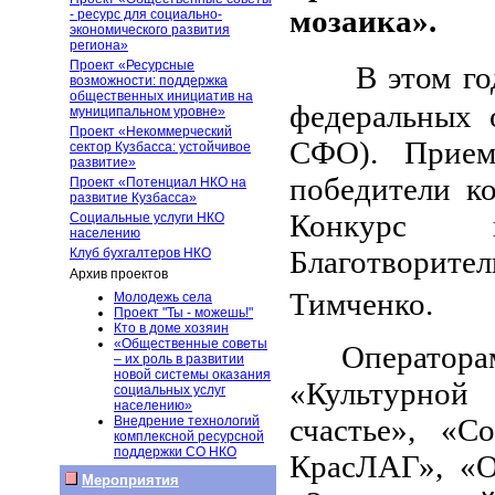
мозаика».
- ресурс для социально-
экономического развития
региона»
Проект «Ресурсные
В этом го
возможности: поддержка
общественных инициатив на
федеральных
муниципальном уровне»
Проект «Некоммерческий
СФО). Прием
сектор Кузбасса: устойчивое
развитие»
победители ко
Проект «Потенциал НКО на
развитие Кузбасса»
Конкурс 
Социальные услуги НКО
населению
Благотворит
Клуб бухгалтеров НКО
Архив проектов
Тимченко.
Молодежь села
Проект "Ты - можешь!"
Кто в доме хозяин
«Общественные советы
Оператор
– их роль в развитии
новой системы оказания
«Культурной
социальных услуг
населению»
счастье», «С
Внедрение технологий
комплексной ресурсной
поддержки СО НКО
КрасЛАГ», «О
Мероприятия