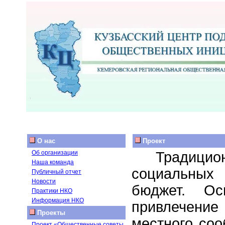
О нас
Проект
Традиц
Об организации
Наша команда
социальных 
Публичный отчет
Новости
бюджет. Ос
Практики НКО
Информация НКО
привлечени
Проекты
местного со
Проект «Общественные советы