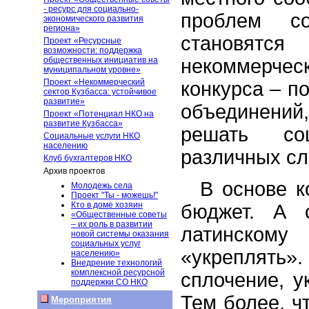
- ресурс для социально-
проблем со
экономического развития
региона»
становят
Проект «Ресурсные
возможности: поддержка
некоммерчес
общественных инициатив на
муниципальном уровне»
Проект «Некоммерческий
конкурса – п
сектор Кузбасса: устойчивое
развитие»
объединени
Проект «Потенциал НКО на
развитие Кузбасса»
решать со
Социальные услуги НКО
населению
различных сл
Клуб бухгалтеров НКО
Архив проектов
В основе к
Молодежь села
Проект "Ты - можешь!"
Кто в доме хозяин
бюджет. А 
«Общественные советы
– их роль в развитии
латинском
новой системы оказания
социальных услуг
«укреплят
населению»
Внедрение технологий
комплексной ресурсной
сплочение, у
поддержки СО НКО
Тем более, ч
Мероприятия