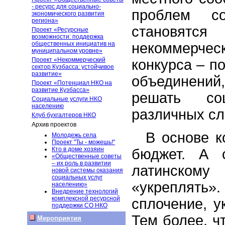
- ресурс для социально-
проблем со
экономического развития
региона»
становят
Проект «Ресурсные
возможности: поддержка
некоммерчес
общественных инициатив на
муниципальном уровне»
Проект «Некоммерческий
конкурса – п
сектор Кузбасса: устойчивое
развитие»
объединени
Проект «Потенциал НКО на
развитие Кузбасса»
решать со
Социальные услуги НКО
населению
различных сл
Клуб бухгалтеров НКО
Архив проектов
В основе к
Молодежь села
Проект "Ты - можешь!"
Кто в доме хозяин
бюджет. А 
«Общественные советы
– их роль в развитии
латинском
новой системы оказания
социальных услуг
«укреплят
населению»
Внедрение технологий
комплексной ресурсной
сплочение, у
поддержки СО НКО
Тем более, ч
Мероприятия