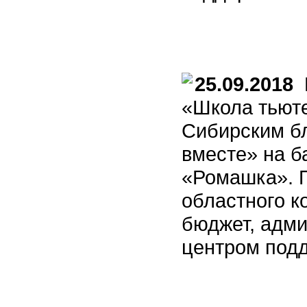
25.09.2018
П
«Школа тьюте
Сибирским б
вместе» на б
«Ромашка». 
областного к
бюджет, адм
центром под