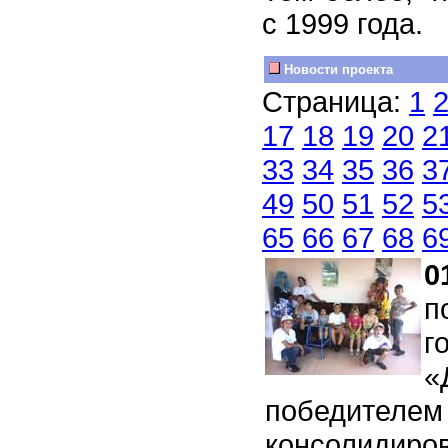
с 1999 года.
Новости проекта
Страница:
1
17
18
19
20
2
33
34
35
36
3
49
50
51
52
5
65
66
67
68
6
0
п
г
«
победителем 
консолидиро