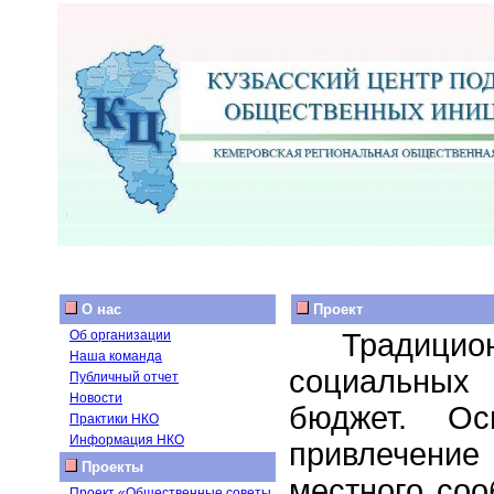
О нас
Проект
Традиц
Об организации
Наша команда
социальных 
Публичный отчет
Новости
бюджет. Ос
Практики НКО
Информация НКО
привлечени
Проекты
местного со
Проект «Общественные советы