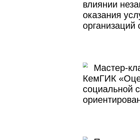
влиянии неза
оказания усл
организаций
Мастер-кла
КемГИК «Оцен
социальной с
ориентирова