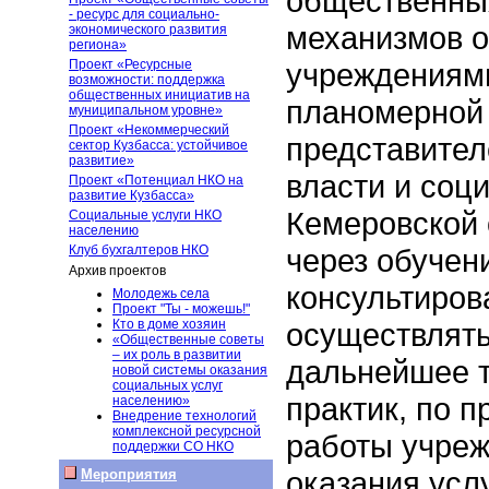
общественных
- ресурс для социально-
механизмов о
экономического развития
региона»
Проект «Ресурсные
учреждениям
возможности: поддержка
общественных инициатив на
планомерной 
муниципальном уровне»
Проект «Некоммерческий
представител
сектор Кузбасса: устойчивое
развитие»
власти и соц
Проект «Потенциал НКО на
развитие Кузбасса»
Кемеровской 
Социальные услуги НКО
населению
Клуб бухгалтеров НКО
через обучен
Архив проектов
консультиров
Молодежь села
Проект "Ты - можешь!"
Кто в доме хозяин
осуществлять
«Общественные советы
– их роль в развитии
дальнейшее 
новой системы оказания
социальных услуг
практик, по 
населению»
Внедрение технологий
комплексной ресурсной
работы учреж
поддержки СО НКО
оказания усл
Мероприятия