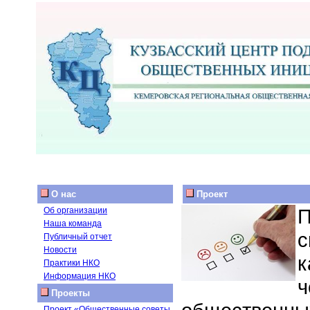
О нас
Проект
П
Об организации
Наша команда
с
Публичный отчет
Новости
к
Практики НКО
Информация НКО
ч
Проекты
Проект «Общественные советы