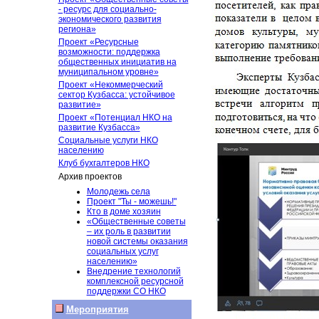
- ресурс для социально-
экономического развития
региона»
Проект «Ресурсные
возможности: поддержка
общественных инициатив на
муниципальном уровне»
Проект «Некоммерческий
сектор Кузбасса: устойчивое
развитие»
Проект «Потенциал НКО на
развитие Кузбасса»
Социальные услуги НКО
населению
Клуб бухгалтеров НКО
Архив проектов
Молодежь села
Проект "Ты - можешь!"
Кто в доме хозяин
«Общественные советы
– их роль в развитии
новой системы оказания
социальных услуг
населению»
Внедрение технологий
комплексной ресурсной
поддержки СО НКО
Мероприятия