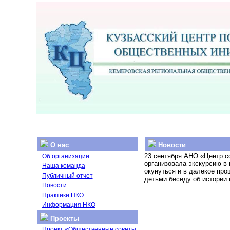
О нас
Новости
23 сентября АНО «Центр со
Об организации
организовала экскурсию в 
Наша команда
окунуться и в далекое про
Публичный отчет
детьми беседу об истории 
Новости
Практики НКО
Информация НКО
Проекты
Проект «Общественные советы