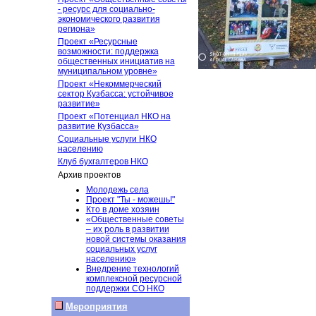
- ресурс для социально-
экономического развития
региона»
Проект «Ресурсные
возможности: поддержка
общественных инициатив на
муниципальном уровне»
Проект «Некоммерческий
сектор Кузбасса: устойчивое
развитие»
Проект «Потенциал НКО на
развитие Кузбасса»
Социальные услуги НКО
населению
Клуб бухгалтеров НКО
Архив проектов
Молодежь села
Проект "Ты - можешь!"
Кто в доме хозяин
«Общественные советы
– их роль в развитии
новой системы оказания
социальных услуг
населению»
Внедрение технологий
комплексной ресурсной
поддержки СО НКО
Мероприятия