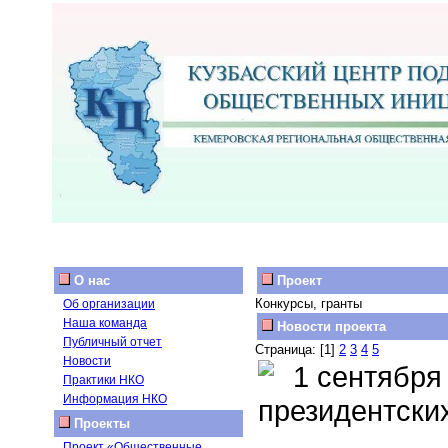
О нас
Проект
Конкурсы, гранты
Об организации
Наша команда
Новости проекта
Публичный отчет
Страница: [1]
2
3
4
5
Новости
1 сентября 
Практики НКО
Информация НКО
президентских
Проекты
Проект «Общественные