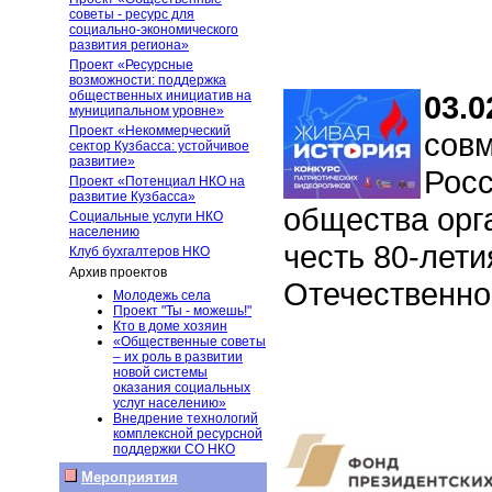
советы - ресурс для
социально-экономического
развития региона»
Проект «Ресурсные
возможности: поддержка
общественных инициатив на
03.0
муниципальном уровне»
Проект «Некоммерческий
совм
сектор Кузбасса: устойчивое
развитие»
Росс
Проект «Потенциал НКО на
развитие Кузбасса»
общества орг
Социальные услуги НКО
населению
честь 80-лет
Клуб бухгалтеров НКО
Архив проектов
Отечественно
Молодежь села
Проект "Ты - можешь!"
Кто в доме хозяин
«Общественные советы
– их роль в развитии
новой системы
оказания социальных
услуг населению»
Внедрение технологий
комплексной ресурсной
поддержки СО НКО
Мероприятия