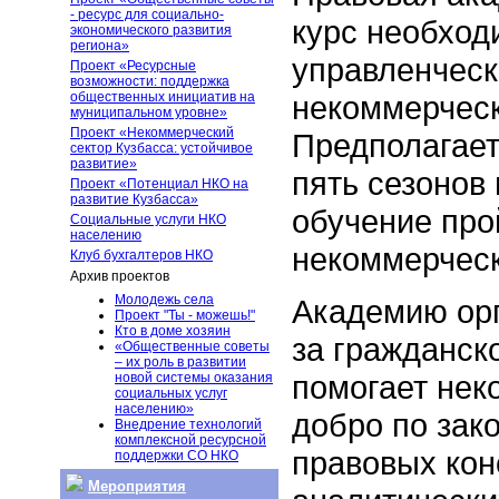
- ресурс для социально-
курс необход
экономического развития
региона»
управленческ
Проект «Ресурсные
возможности: поддержка
некоммерческ
общественных инициатив на
муниципальном уровне»
Проект «Некоммерческий
Предполагает
сектор Кузбасса: устойчивое
развитие»
пять сезонов 
Проект «Потенциал НКО на
развитие Кузбасса»
обучение про
Социальные услуги НКО
населению
некоммерческ
Клуб бухгалтеров НКО
Архив проектов
Молодежь села
Академию ор
Проект "Ты - можешь!"
Кто в доме хозяин
за гражданск
«Общественные советы
– их роль в развитии
помогает нек
новой системы оказания
социальных услуг
населению»
добро по зако
Внедрение технологий
комплексной ресурсной
правовых кон
поддержки СО НКО
Мероприятия