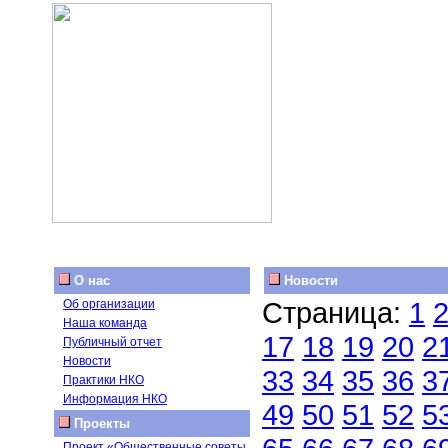
О нас
Новости
Страница:
1
Об организации
Наша команда
17
18
19
20
2
Публичный отчет
Новости
33
34
35
36
3
Практики НКО
Информация НКО
49
50
51
52
5
Проекты
Проект «Общественные советы