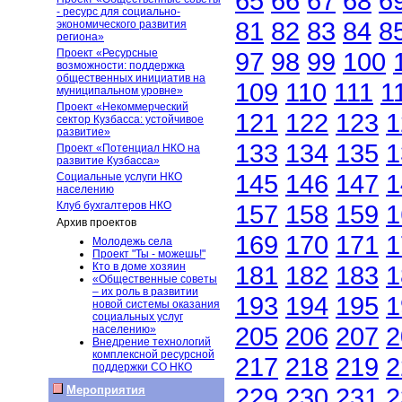
65
66
67
68
6
- ресурс для социально-
81
82
83
84
8
экономического развития
региона»
Проект «Ресурсные
97
98
99
100
возможности: поддержка
общественных инициатив на
109
110
111
1
муниципальном уровне»
Проект «Некоммерческий
121
122
123
1
сектор Кузбасса: устойчивое
развитие»
133
134
135
1
Проект «Потенциал НКО на
развитие Кузбасса»
145
146
147
1
Социальные услуги НКО
населению
Клуб бухгалтеров НКО
157
158
159
1
Архив проектов
169
170
171
1
Молодежь села
Проект "Ты - можешь!"
Кто в доме хозяин
181
182
183
1
«Общественные советы
– их роль в развитии
193
194
195
1
новой системы оказания
социальных услуг
205
206
207
2
населению»
Внедрение технологий
комплексной ресурсной
217
218
219
2
поддержки СО НКО
229
230
231
2
Мероприятия