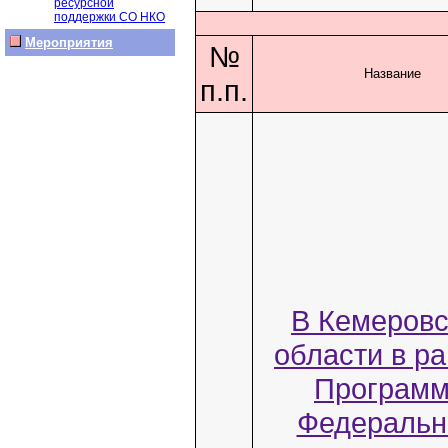
ресурсной
поддержки СО НКО
Мероприятия
№
Название
п.п.
В Кемеровс
области в р
Програм
Федеральн