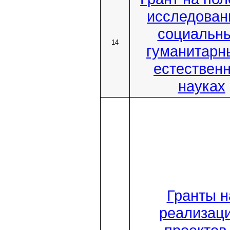
исследован
социальны
14
гуманитарн
естествен
науках
Гранты н
реализац