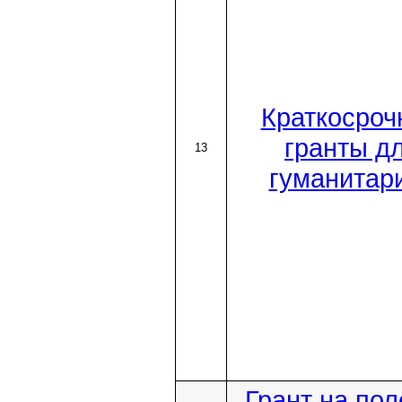
Краткосроч
гранты д
13
гуманитар
Грант на по