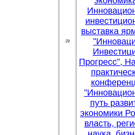
экономика
Инновацио
инвестицио
выставка яр
"Инноваци
29
Инвестици
Прогресс", Н
практичес
конферен
"Инновацио
путь разви
экономики Ро
власть, рег
наука, бизн