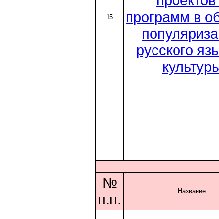
проектов
программ в о
15
популяриза
русского яз
культур
№
Название
п.п.