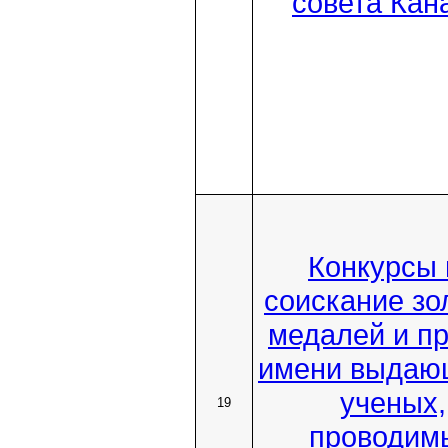
совета Кан
Конкурсы 
соискание зо
медалей и п
имени выдаю
ученых,
19
проводим