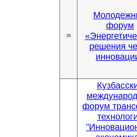
Молодежн
форум
«Энергетиче
28
решения че
инноваци
Кузбасск
междунаро
форум тран
технолог
"Инновацио