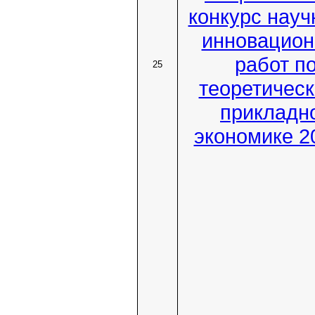
конкурс науч
инновацио
работ п
25
теоретическ
прикладн
экономике 20