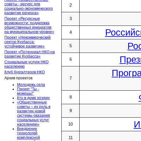
советы - ресурс для
2
социально-экономического
развития региона»
Проект «Ресурсные
3
возможности: поддержка
общественных инициатив
Российс
на муниципальном уровне»
4
Проект «Некоммерческий
сектор Кузбасса:
Ро
5
устойчивое развитие»
Проект «Потенциал НКО на
развитие Кузбасса»
През
6
Социальные услуги НКО
населению
Програ
Клуб бухгалтеров НКО
Архив проектов
7
Молодежь села
Проект "Ты -
можешь!"
8
Кто в доме хозяин
«Общественные
советы – их роль в
9
развитии новой
системы оказания
социальных услуг
И
10
населению»
Внедрение
технологий
комплексной
11