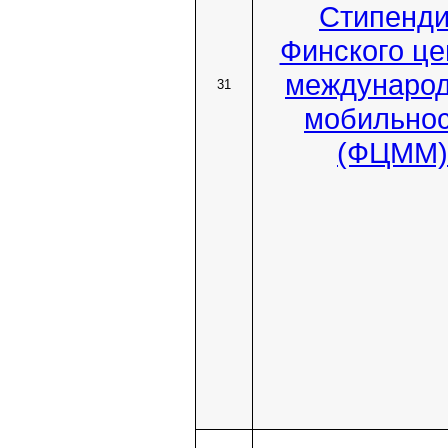
Стипенд
Финского це
междунаро
31
мобильно
(ФЦММ)