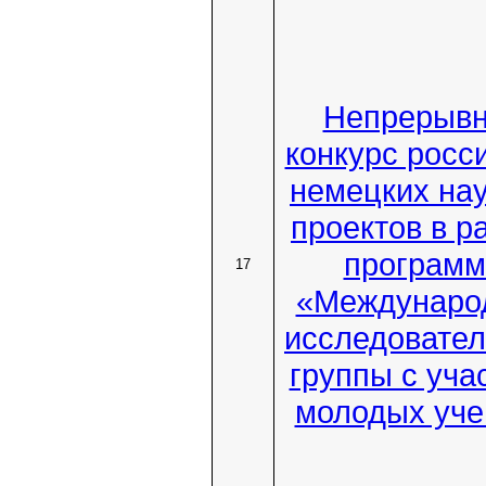
Непрерыв
конкурс росс
немецких на
проектов в р
програм
17
«Междунаро
исследовател
группы с уча
молодых уч