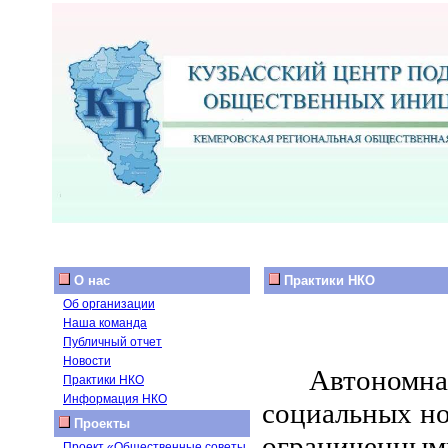
О нас
Практики НКО
Об организации
Наша команда
Публичный отчет
Новости
Автономн
Практики НКО
Информация НКО
социальных но
Проекты
ограниченн
Проект «Общественные советы