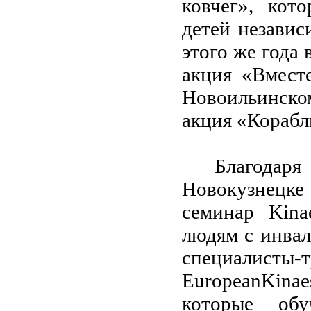
ковчег», кот
детей независ
этого же года
акция «Вмест
Новоильинско
акция «Корабл
Благода
Новокузнецке
семинар Kina
людям с инва
специалисты-
EuropeanKinaes
которые обу