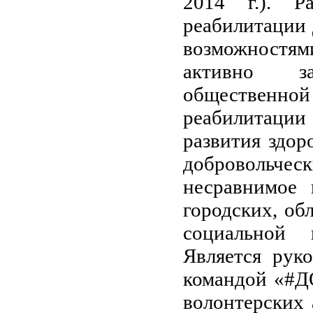
2014 г.). Р
реабилитации 
возможностя
активно за
общественной 
реабилитации
развития здор
добровольчес
несравнимое 
городских, об
социальной 
Является рук
командой «#Д
волонтерских