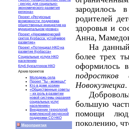
- ресурс для социально-
зародилось 
экономического развития
региона»
родителей де
Проект «Ресурсные
возможности: поддержка
общественных инициатив на
здоровья и со
муниципальном уровне»
Проект «Некоммерческий
Анна, Мамедов
сектор Кузбасса: устойчивое
развитие»
На данный
Проект «Потенциал НКО на
развитие Кузбасса»
более трех т
Социальные услуги НКО
населению
оформилось 
Клуб бухгалтеров НКО
Архив проектов
подростков 
Молодежь села
Проект "Ты - можешь!"
Новокузнецка
.
Кто в доме хозяин
«Общественные советы
Добровол
– их роль в развитии
новой системы оказания
большую част
социальных услуг
населению»
Внедрение технологий
помощи люд
комплексной ресурсной
поддержки СО НКО
поколению, чт
Мероприятия