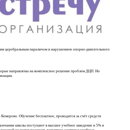
ским церебральным параличом и нарушением опорно-двигательного
оторые направлены на комплексное решение проблем ДЦП. Но
низации.
Кемерово. Обучение бесплатное, проводится за счёт средств
окончании школы поступают в высшее учебное заведение и 5% в
ожностей не могут посещать регулярно занятия в учебных