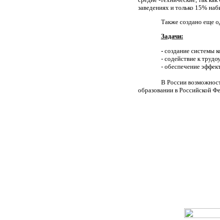
заведениях и только 15% наб
Также создано еще 
Задачи:
-
создание системы к
- содействие к труд
- обеспечение эффек
В России возможност
образовании в Российской Ф