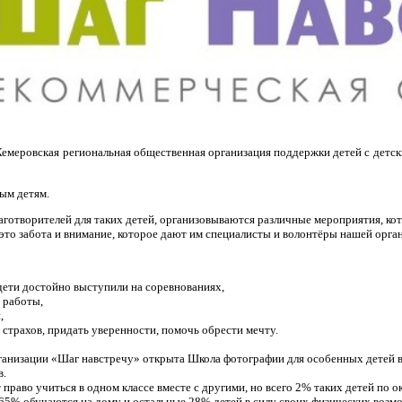
Кемеровская региональная общественная организация поддержки детей с дет
ым детям.
аготворителей для таких детей, организовываются различные мероприятия, к
 это забота и внимание, которое дают им специалисты и волонтёры нашей орга
 дети достойно выступили на соревнованиях,
й работы,
,
и страхов, придать уверенности, помочь обрести мечту.
анизации «Шаг навстречу» открыта Школа фотографии для особенных детей в 
в.
право учиться в одном классе вместе с другими, но всего 2% таких детей по 
к 65% обучаются на дому и остальные 28% детей в силу своих физических возм