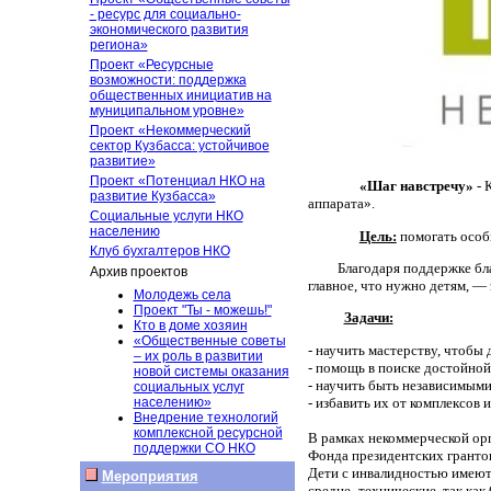
- ресурс для социально-
экономического развития
региона»
Проект «Ресурсные
возможности: поддержка
общественных инициатив на
муниципальном уровне»
Проект «Некоммерческий
сектор Кузбасса: устойчивое
развитие»
Проект «Потенциал НКО на
«Шаг навстречу»
- 
развитие Кузбасса»
аппарата».
Социальные услуги НКО
населению
Цель:
помогать особ
Клуб бухгалтеров НКО
Благодаря поддержке бл
Архив проектов
главное, что нужно детям, —
Молодежь села
Проект "Ты - можешь!"
Задачи:
Кто в доме хозяин
«Общественные советы
- научить мастерству, чтобы
– их роль в развитии
- помощь в поиске достойно
новой системы оказания
- научить быть независимыми
социальных услуг
- избавить их от комплексов 
населению»
Внедрение технологий
комплексной ресурсной
В рамках некоммерческой орг
поддержки СО НКО
Фонда президентских гранто
Дети с инвалидностью имеют 
Мероприятия
средне -технические, так ка