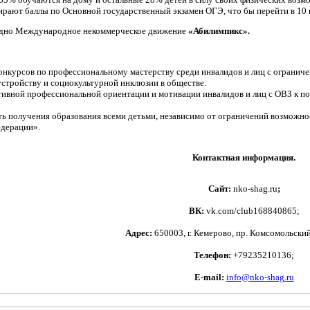
ирают баллы по Основной государственный экзамен ОГЭ, что бы перейти в 10 
одно Международное некоммерческое движение
«Абилимпикс».
онкурсов по профессиональному мастерству среди инвалидов и лиц с огранич
оустройству и социокультурной инклюзии в обществе.
тивной профессиональной ориентации и мотивации инвалидов и лиц с ОВЗ к п
ь получения образования всеми детьми, независимо от ограничений возможнос
едерации».
Контактная информация.
Сайт:
nko-shag.ru
;
ВК:
vk
.
com
/
club
168840865;
Адрес:
650003, г. Кемерово, пр. Комсомольский 
Телефон:
+79235210136;
E
-
mail
:
info
@
nko
-
shag
.
ru