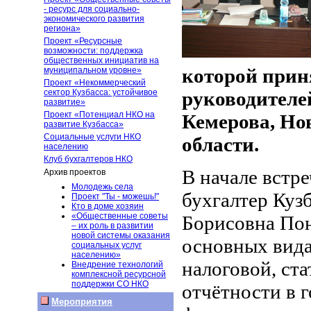
- ресурс для социально-
экономического развития
региона»
Проект «Ресурсные
возможности: поддержка
общественных инициатив на
которой приня
муниципальном уровне»
Проект «Некоммерческий
сектор Кузбасса: устойчивое
руководителе
развитие»
Проект «Потенциал НКО на
Кемерова, Но
развитие Кузбасса»
Социальные услуги НКО
области.
населению
Клуб бухгалтеров НКО
В начале встре
Архив проектов
Молодежь села
бухгалтер Куз
Проект "Ты - можешь!"
Кто в доме хозяин
«Общественные советы
Борисовна Пон
– их роль в развитии
новой системы оказания
основных вида
социальных услуг
населению»
налоговой, ста
Внедрение технологий
комплексной ресурсной
поддержки СО НКО
отчётности в 
Мероприятия