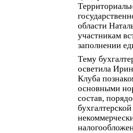
Территориальн
государственн
области Натал
участникам вс
заполнении е
Тему бухгалте
осветила Ирин
Клуба познако
основными но
состав, поряд
бухгалтерской
некоммерчески
налогообложен