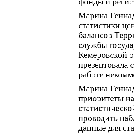
фонды и реги
Марина Геннад
статистики це
балансов Терр
службы госуда
Кемеровской о
презентовала 
работе некомм
Марина Геннад
приоритеты на
статистическо
проводить наб
данные для ст