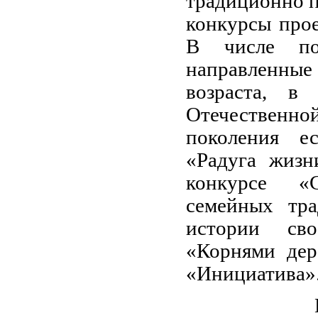
традиционно 
конкурсы про
В числе поб
направленны
возраста, в
Отечественной
поколения е
«Радуга жизн
конкурсе «С
семейных тр
истории сво
«Корнями дер
«Инициатива»
КЦ «Иниц