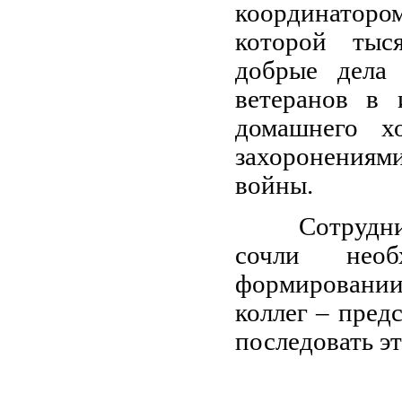
координаторо
которой тыс
добрые дела
ветеранов в 
домашнего хо
захоронения
войны.
Сотрудники 
сочли нео
формировании
коллег – пред
последовать эт