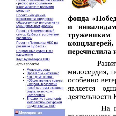
- ресурс для социально-
экономического развития
региона»
Проект «Ресурсные
фонда «Побед
возможности: поддержка
общественных инициатив на
и инвалидам
муниципальном уровне»
Проект «Некоммерческий
труженика
сектор Кузбасса: устойчивое
развитие»
концлагерей,
Проект «Потенциал НКО на
развитие Кузбасса»
перечислила н
Социальные услуги НКО
населению
Клуб бухгалтеров НКО
Развитие т
Архив проектов
милосердия, п
Молодежь села
Проект "Ты - можешь!"
Кто в доме хозяин
особенно вете
«Общественные советы
– их роль в развитии
является од
новой системы оказания
социальных услуг
деятельности 
населению»
Внедрение технологий
комплексной ресурсной
На протяж
поддержки СО НКО
Мероприятия