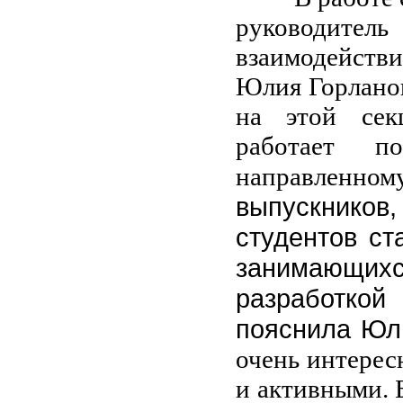
руководител
взаимодейств
Юлия Горланов
на этой сек
работает 
направленн
выпускников
студентов ст
занимающих
разработко
пояснила Юл
очень интерес
и активными. 