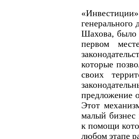
Наиболее
«Инвестици
генерального
Шахова, было 
первом мест
законодательс
которые позво
своих террит
законодател
предложение о
Этот механиз
малый бизнес 
к помощи кото
любом этапе р