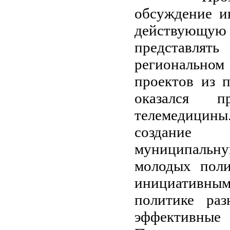
обсуждение ин
действующу
представлят
регионально
проектов из 
оказался 
телемедицин
создание 
муниципальну
молодых поли
инициативным
политике раз
эффективные