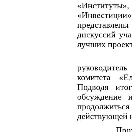
«Институты»,
«Инвестиции»
представлен
дискуссий уча
лучших проект
Секцию «
руководител
комитета «Е
Подводя итог
обсуждение 
продолжить
действующей н
Прозвучало