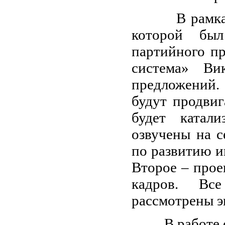
В рамках се
которой был
партийного п
система» Ви
предложений.
будут продвиг
будет катал
озвучены на с
по развитию и
Второе – прое
кадров. Вс
рассмотрены э
В работе сек