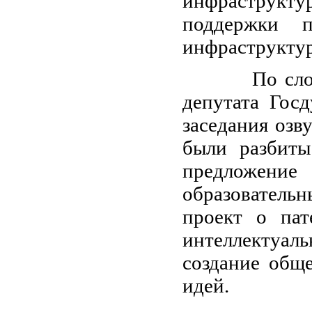
инфраструкт
поддержки п
инфраструкту
По словам м
депутата Гос
заседания озв
были разбиты
предложение 
образователь
проект о пат
интеллектуал
создание общ
идей.