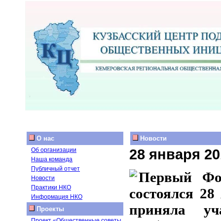
О нас
Новости
28 января 20
Об организации
Наша команда
Публичный отчет
Первый Фор
Новости
Практики НКО
состоялся 28
Информация НКО
приняла уч
Проекты
Проект «Общественные советы