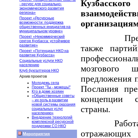
Кузбасско
- ресурс для социально-
экономического развития
взаимоде
региона»
Проект «Ресурсные
организациям
возможности: поддержка
общественных инициатив на
муниципальном уровне»
Пре
Проект «Некоммерческий
сектор Кузбасса: устойчивое
также партий
развитие»
Проект «Потенциал НКО на
развитие Кузбасса»
профессиона
Социальные услуги НКО
населению
мозгового ш
Клуб бухгалтеров НКО
предложения 
Архив проектов
Молодежь села
Послания пре
Проект "Ты - можешь!"
Кто в доме хозяин
«Общественные советы
концепции со
– их роль в развитии
новой системы оказания
страны.
социальных услуг
населению»
Внедрение технологий
Работа фор
комплексной ресурсной
поддержки СО НКО
отражающих 
Мероприятия