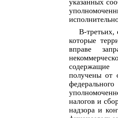
указанных соо
уполномоч
исполнительно
В-третьих,
которые терр
вправе зап
некоммерчес
содержащие
получены от о
федеральног
уполномоченно
налогов и сбо
надзора и кон