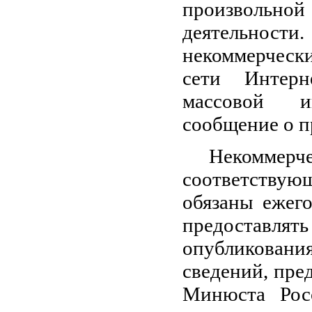
произвольн
деятельнос
некоммерческ
сети Интерн
массовой и
сообщение о п
Некомме
соответствую
обязаны ежег
предоставлять
опубликования
сведений, пре
Минюста Рос