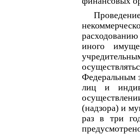
финансовых ор
Проведение
некоммерчес
расходованию
иного имуще
учредител
осуществлять
Федеральным 
лиц и индив
осуществле
(надзора) и м
раз в три го
предусмотрено