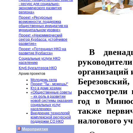
- ресурс для социально-
экономического развития
региона»
Проект «Ресурсные
возможности: поддержка
общественных инициатив на
муниципальном уровне»
Проект «Некоммерческий
сектор Кузбасса: устойчивое
развитие»
Проект «Потенциал НКО на
В двенад
развитие Кузбасса»
Социальные услуги НКО
руководител
населению
Клуб бухгалтеров НКО
организаций 
Архив проектов
Березовский
Молодежь села
Проект "Ты - можешь!"
Кто в доме хозяин
рассмотрели 
«Общественные советы
– их роль в развитии
год в Минюс
новой системы оказания
социальных услуг
также перви
населению»
Внедрение технологий
комплексной ресурсной
налогового у
поддержки СО НКО
Мероприятия