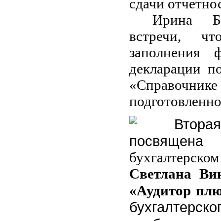
сдачи отчетнос
Ирина Бо
встречи, ч
заполнения 
декларации п
«Справочни
подготовленно
Втор
посвящен
бухгалтерско
Светлана Ви
«Аудитор плю
бухгалтерско