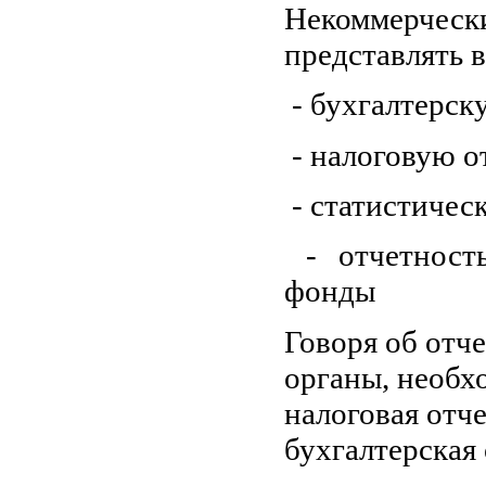
Некоммерчески
представлять 
- бухгалтерск
- налоговую о
- статистичес
- отчетность
фонды
Говоря об отч
органы, необхо
налоговая отч
бухгалтерская 