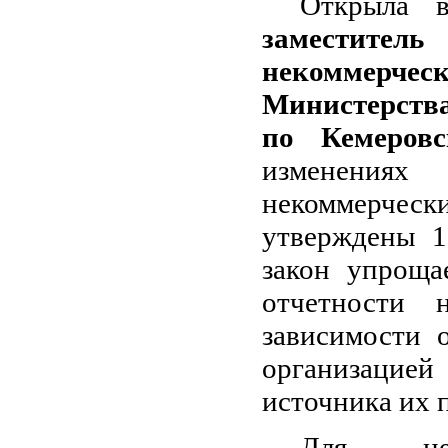
Открыла 
заместител
некоммерче
Министерств
по Кемеровс
изменения
некоммерчес
утверждены 1
закон упроща
отчетности 
зависимости 
организацией
источника их 
Для неко