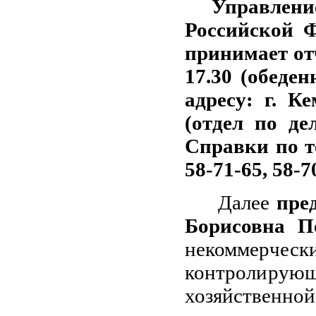
Управле
Российской Ф
принимает отч
17.30 (обеден
адресу: г. К
(отдел по де
Справки по те
58-71-65, 58-7
Далее
пре
Борисовна 
некоммерче
контроли
хозяйственной