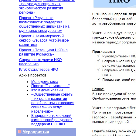
- ресурс для социально-
экономического развития
региона»
Проект «Ресурсные
возможности: поддержка
общественных инициатив на
муниципальном уровне»
Проект «Некоммерческий
сектор Кузбасса: устойчивое
развитие»
Проект «Потенциал НКО на
развитие Кузбасса»
Социальные услуги НКО
населению
Клуб бухгалтеров НКО
Архив проектов
Молодежь села
Проект "Ты - можешь!"
Кто в доме хозяин
«Общественные советы
– их роль в развитии
новой системы оказания
социальных услуг
населению»
Внедрение технологий
комплексной ресурсной
поддержки СО НКО
Мероприятия