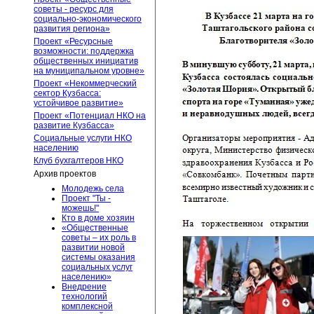
советы - ресурс для
социально-экономического
развития региона»
Проект «Ресурсные
возможности: поддержка
общественных инициатив
на муниципальном уровне»
Проект «Некоммерческий
сектор Кузбасса:
устойчивое развитие»
Проект «Потенциал НКО на
развитие Кузбасса»
Социальные услуги НКО
населению
Клуб бухгалтеров НКО
Архив проектов
Молодежь села
Проект "Ты -
можешь!"
Кто в доме хозяин
«Общественные
советы – их роль в
развитии новой
системы оказания
социальных услуг
населению»
Внедрение
технологий
комплексной