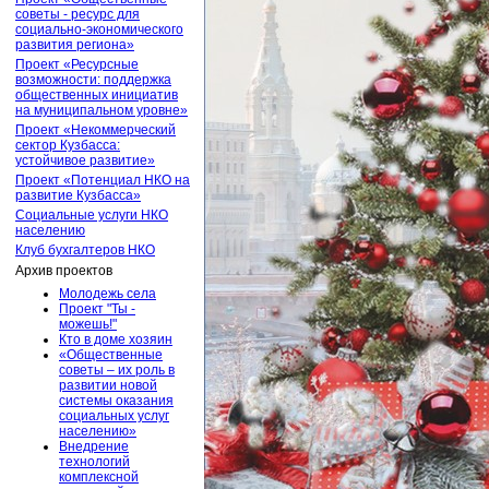
советы - ресурс для
социально-экономического
развития региона»
Проект «Ресурсные
возможности: поддержка
общественных инициатив
на муниципальном уровне»
Проект «Некоммерческий
сектор Кузбасса:
устойчивое развитие»
Проект «Потенциал НКО на
развитие Кузбасса»
Социальные услуги НКО
населению
Клуб бухгалтеров НКО
Архив проектов
Молодежь села
Проект "Ты -
можешь!"
Кто в доме хозяин
«Общественные
советы – их роль в
развитии новой
системы оказания
социальных услуг
населению»
Внедрение
технологий
комплексной