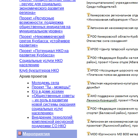
- ресурс для социально-
экономического развития
региона»
Проект «Ресурсные
возможности: поддержка
общественных инициатив на
муниципальном уровне»
Проект «Некоммерческий
сектор Кузбасса: устойчивое
развитие»
Проект «Потенциал НКО на
развитие Кузбасса»
Социальные услуги НКО
населению
Клуб бухгалтеров НКО
Архив проектов
Молодежь села
Проект "Ты - можешь!"
Кто в доме хозяин
«Общественные советы
– их роль в развитии
новой системы оказания
социальных услуг
населению»
Внедрение технологий
комплексной ресурсной
поддержки СО НКО
Мероприятия