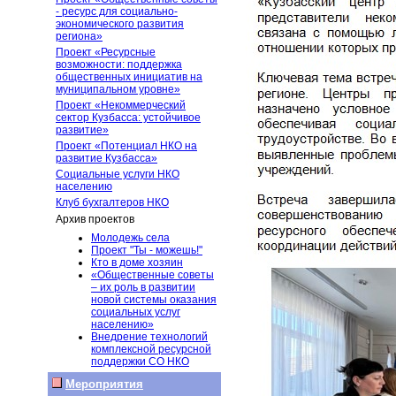
- ресурс для социально-
экономического развития
региона»
Проект «Ресурсные
возможности: поддержка
общественных инициатив на
муниципальном уровне»
Проект «Некоммерческий
сектор Кузбасса: устойчивое
развитие»
Проект «Потенциал НКО на
развитие Кузбасса»
Социальные услуги НКО
населению
Клуб бухгалтеров НКО
Архив проектов
Молодежь села
Проект "Ты - можешь!"
Кто в доме хозяин
«Общественные советы
– их роль в развитии
новой системы оказания
социальных услуг
населению»
Внедрение технологий
комплексной ресурсной
поддержки СО НКО
Мероприятия