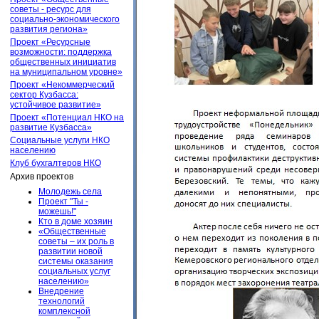
советы - ресурс для
социально-экономического
развития региона»
Проект «Ресурсные
возможности: поддержка
общественных инициатив
на муниципальном уровне»
Проект «Некоммерческий
сектор Кузбасса:
устойчивое развитие»
Проект «Потенциал НКО на
развитие Кузбасса»
Социальные услуги НКО
населению
Клуб бухгалтеров НКО
Архив проектов
Молодежь села
Проект "Ты -
можешь!"
Кто в доме хозяин
«Общественные
советы – их роль в
развитии новой
системы оказания
социальных услуг
населению»
Внедрение
технологий
комплексной